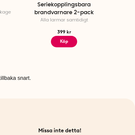
Seriekopplingsbara
ckage
brandvarnare 2-pack
Alla larmar samtidigt
399 kr
Köp
illbaka snart.
Missa inte detta!