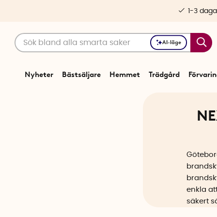
1-3 daga
AI-läge
Nyheter
Bästsäljare
Hemmet
Trädgård
Förvari
NE
Götebor
brandsky
brandsk
enkla at
säkert s