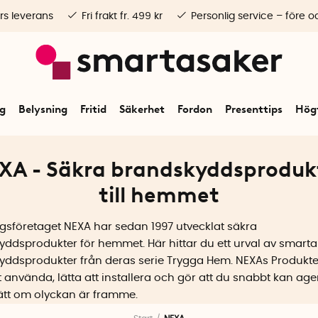
rs leverans
Fri frakt fr. 499 kr
Personlig service – före o
ng
Belysning
Fritid
Säkerhet
Fordon
Presenttips
Högt
XA - Säkra brandskyddsproduk
till hemmet
gsföretaget NEXA har sedan 1997 utvecklat säkra
ddsprodukter för hemmet. Här hittar du ett urval av smarta
yddsprodukter från deras serie Trygga Hem. NEXAs Produkte
t använda, lätta att installera och gör att du snabbt kan age
ätt om olyckan är framme.