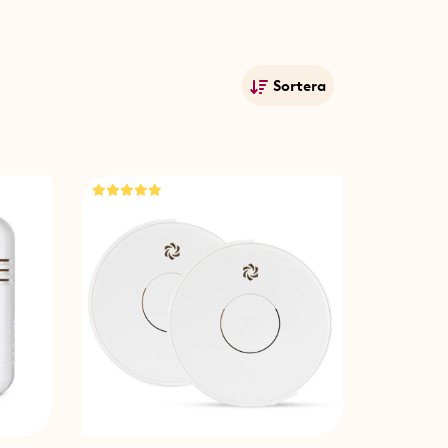
Sortera
Mest populära
Namn A-Ö
Namn Ö-A
Lägsta pris
Högsta pris
Publiceringsdatum