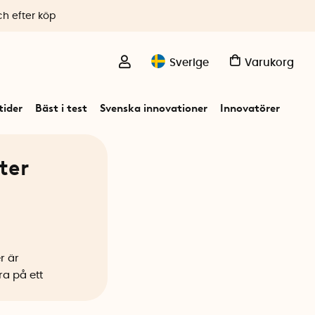
ch efter köp
Sverige
Varukorg
ider
Bäst i test
Svenska innovationer
Innovatörer
ter
r är
ra på ett