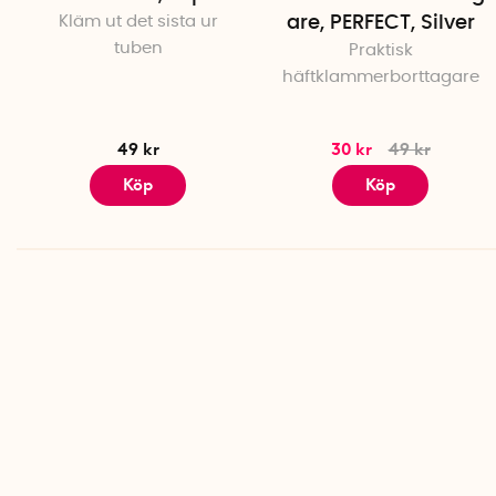
Kläm ut det sista ur
are, PERFECT, Silver
tuben
Praktisk
häftklammerborttagare
49 kr
30 kr
49 kr
Köp
Köp