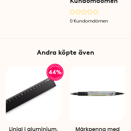
Kundomdömen
Specifikationer
Mått: 40 x 40 cm
Material: Borstat stål
0
Kundomdömen
Färg: Silver
Inkluderar: 10 minimagnete
Andra köpte även
44%
Linjal i aluminium,
Märkpenna med