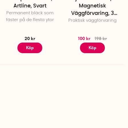
Artline, Svart
Magnetisk
Permanent bläck som
Väggförvaring, 3
fäster på de flesta ytor
Praktisk väggförvaring
fack, POCKET, 21 x
H21 cm, Vit
20 kr
100 kr
198 kr
Köp
Köp