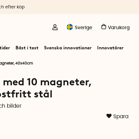
ch efter köp
Sverige
Varukorg
ider
Bäst i test
Svenska innovationer
Innovatörer
agneter, 40x40cm
 med 10 magneter,
tfritt stål
ch bilder
Spara