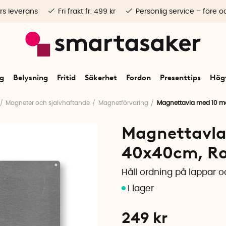
rs leverans
Fri frakt fr. 499 kr
Personlig service – före o
ng
Belysning
Fritid
Säkerhet
Fordon
Presenttips
Högt
Magneter och självhäftande
Magnetförvaring
Magnettavla med 10 m
Magnettavla
40x40cm, Ros
Håll ordning på lappar o
249
kr