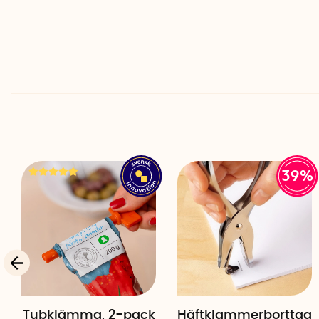
39%
Tubklämma, 2-pack
Häftklammerborttag