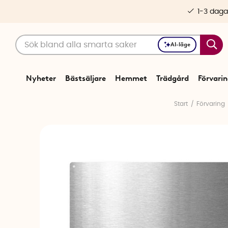
1-3 daga
AI-läge
Nyheter
Bästsäljare
Hemmet
Trädgård
Förvari
Start
Förvaring