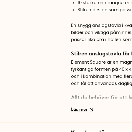
10 starka minimagneter 
Stilren design som passa
En snygg anslagstavla i kva
bilder och viktiga påminnel
passar lika bra i hallen s
Stilren anslagstavla fö
Element Square är en magn
fyrkantiga formen på 40 x 4
och i kombination med flera 
och tål att användas daglig
Allt du behöver för att
Till magnettavlan medföljer
upp inbjudningar, foton ell
de fyra förborrade hålen i 