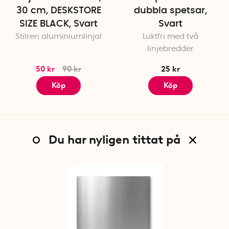
30 cm, DESKSTORE
dubbla spetsar,
SIZE BLACK, Svart
Svart
Stilren aluminiumlinjal
Luktfri med två
linjebredder
50 kr
90 kr
25 kr
Köp
Köp
Du har nyligen tittat på