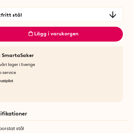
fritt stål
Lägg i varukorgen
a SmartaSaker
årt lager i Sverige
b service
ifikationer
orstat stål