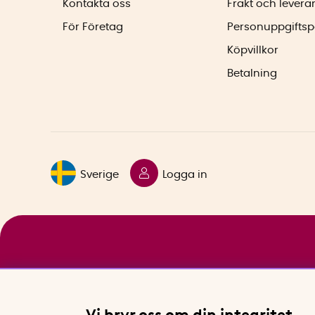
Kontakta oss
Frakt och levera
För Företag
Personuppgiftsp
Köpvillkor
Betalning
Sverige
Logga in
Vi bryr oss om din integritet