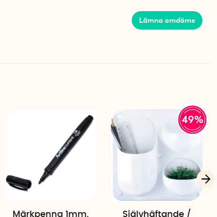
Lämna omdöme
r
49%
Märkpenna 1mm,
Självhäftande /