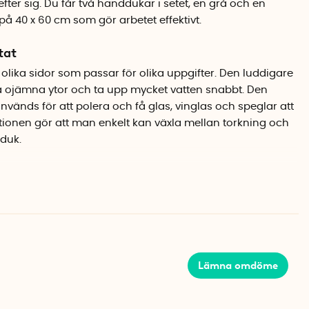
fter sig. Du får två handdukar i setet, en grå och en
 på 40 x 60 cm som gör arbetet effektivt.
tat
 olika sidor som passar för olika uppgifter. Den luddigare
rka ojämna ytor och ta upp mycket vatten snabbt. Den
nvänds för att polera och få glas, vinglas och speglar att
tionen gör att man enkelt kan växla mellan torkning och
duk.
ler
nsamt mot känsliga ytor som kristallglas och speglar.
erande och snabbtorkande, vilket innebär att
o att användas igen. Praktiska öglor gör att man enkelt
ning vid diskbänken.
Lämna omdöme
% polyamid