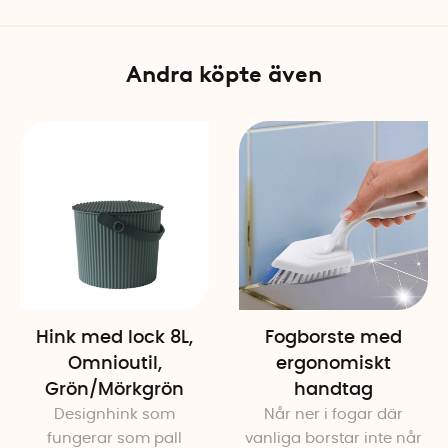
Färg: Grå / Turkos
Antal: 2 st
Andra köpte även
Hink med lock 8L,
Fogborste med
Omnioutil,
ergonomiskt
Grön/Mörkgrön
handtag
Designhink som
Når ner i fogar där
fungerar som pall
vanliga borstar inte når