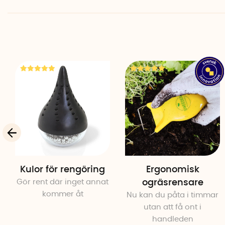
Kulor för rengöring
Ergonomisk
Gör rent där inget annat
ogräsrensare
kommer åt
Nu kan du påta i timmar
utan att få ont i
handleden