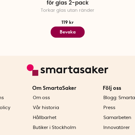
för glas 2-pack
Torkar glas utan ränder
119 kr
Bevaka
Om SmartaSaker
Följ oss
ns
Om oss
Blogg: Smarta
olicy
Vår historia
Press
Hållbarhet
Samarbeten
Butiker i Stockholm
Innovatörer