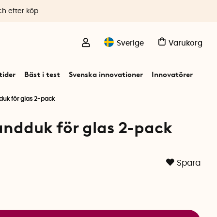
ch efter köp
Sverige
Varukorg
ider
Bäst i test
Svenska innovationer
Innovatörer
duk för glas 2-pack
andduk för glas 2-pack
Spara