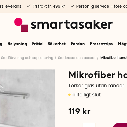
rs leverans
Fri frakt fr. 499 kr
Personlig service – före o
ng
Belysning
Fritid
Säkerhet
Fordon
Presenttips
Högt
Städförvaring och sopsortering
Städtrasor och borstar
Mikrofiber hand
Mikrofiber h
Torkar glas utan ränder
119
kr