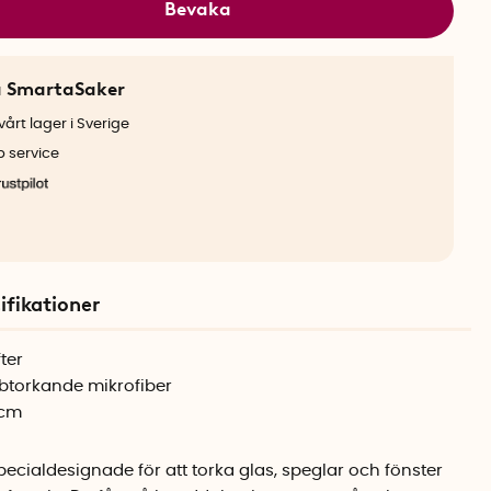
Bevaka
a SmartaSaker
årt lager i Sverige
b service
ifikationer
ter
torkande mikrofiber
 cm
ecialdesignade för att torka glas, speglar och fönster