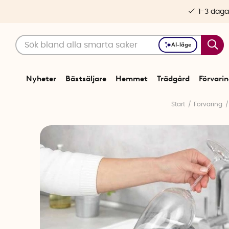
1-3 daga
AI-läge
Nyheter
Bästsäljare
Hemmet
Trädgård
Förvari
Start
Förvaring