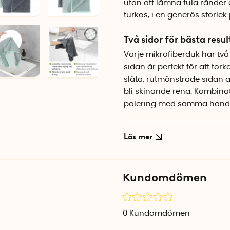
utan att lämna fula ränder e
turkos, i en generös storlek
Två sidor för bästa resul
Varje mikrofiberduk har två
sidan är perfekt för att to
släta, rutmönstrade sidan a
bli skinande rena. Kombina
polering med samma hand
Mjuk mikrofiber som hål
Materialet är mjukt och sko
Mikrofibern är både absorb
handdukarna snabbt blir red
Kundomdömen
kan hänga upp dem för tork
Specifikationer
0
Kundomdömen
Mått: 40 x 60 cm
Material: 80% polyester, 20