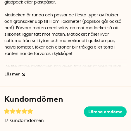
gladpack eller plastpåsar.
Matlocken är runda och passar de flesta typer av frukter
och grönsaker upp till 11 cm i diameter (paprikor går också
bra!). Förvara maten med snittytan mot matlocket så att
silikonet ligger tätt mot maten. Matlocket håller kvar
safterna från snittytan och motverkar att gurkstumpar,
halva tomater, lökar och citroner blir tråkiga eller torra i
kanten när de förvaras i kylskåpet.
De lite större matlocken kan även träs över konservburkar,
glasburkar och små skålar för att hålla krossade tomater,
pickles och hackad lök fräsch i kylskåpet. Matlocken är
dessutom praktiska att sätta över öppnade läskburkar.
Kundomdömen
Matlocken är gjorda i 100 % livsmedelsgodkänt silikon och är
helt fria från BPA och ftalater. De tål att frysas ner, köras i
Lämna omdöme
mikrovågsugn, diskas i diskmaskin och kan användas om
och om igen.
17
Kundomdömen