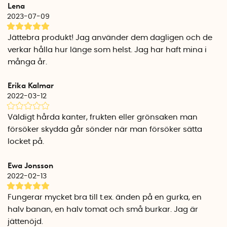
Matlocken levereras i ett 5-pack med olika storlekar: 5,5 cm,
Lena
6,8 cm, 7,9 cm, 9,4 cm och 10,9 cm i diameter.
2023-07-09
Jättebra produkt! Jag använder dem dagligen och de
verkar hålla hur länge som helst. Jag har haft mina i
många år.
Erika Kalmar
2022-03-12
Väldigt hårda kanter, frukten eller grönsaken man
försöker skydda går sönder när man försöker sätta
locket på.
Ewa Jonsson
2022-02-13
Fungerar mycket bra till t.ex. änden på en gurka, en
halv banan, en halv tomat och små burkar. Jag är
jättenöjd.