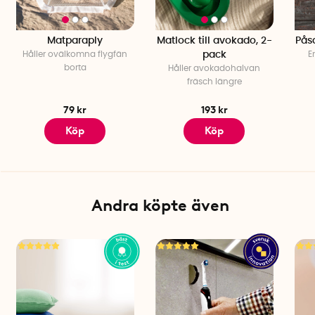
Matparaply
Matlock till avokado, 2-
Påsa
Håller ovälkomna flygfän
pack
E
borta
Håller avokadohalvan
fräsch längre
79 kr
193 kr
Köp
Köp
Andra köpte även