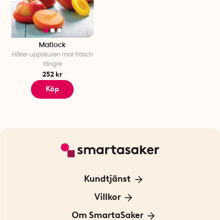
Matlock
Håller uppskuren mat fräsch
längre
252 kr
Köp
Kundtjänst
Kontakta oss
Villkor
För Företag
Frakt och leverans
Om SmartaSaker