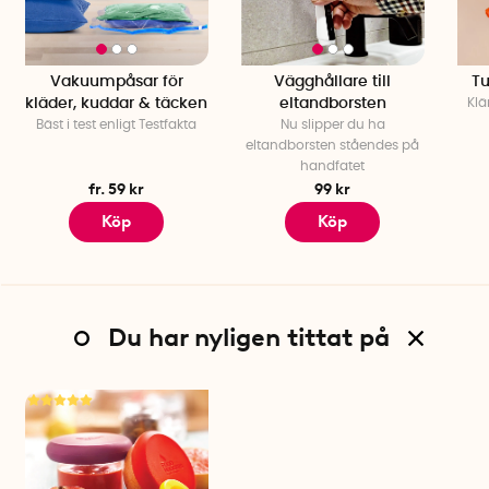
Vakuumpåsar för
Vägghållare till
T
kläder, kuddar & täcken
eltandborsten
Klä
Bäst i test enligt Testfakta
Nu slipper du ha
eltandborsten ståendes på
handfatet
fr. 59 kr
99 kr
Köp
Köp
Du har nyligen tittat på