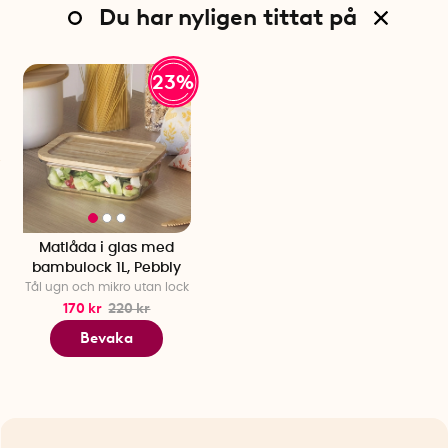
Du har nyligen tittat på
23%
Matlåda i glas med
bambulock 1L, Pebbly
Tål ugn och mikro utan lock
170 kr
220 kr
Bevaka