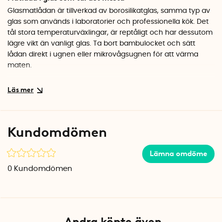
Glasmatlådan är tillverkad av borosilikatglas, samma typ av
glas som används i laboratorier och professionella kök. Det
tål stora temperaturväxlingar, är reptåligt och har dessutom
lägre vikt än vanligt glas. Ta bort bambulocket och sätt
lådan direkt i ugnen eller mikrovågsugnen för att värma
maten.
Hermetisk förslutning håller maten fräsch
Locket i naturlig bambu är utrustat med en silikonförsegling
som sluter tätt mot glaset. Det gör lådan perfekt för att
förvara sallader, matrester eller vätskor i kylskåpet utan att
Kundomdömen
lukt eller smak sprider sig. Lådorna är stapelbara, så du kan
enkelt organisera flera ovanpå varandra. Självklart är
Lämna omdöme
produkten helt BPA-fri.
0
Kundomdömen
Specifikationer
Mått: 20 x 15 x 6,5 cm
Volym: 1 liter
Material: Borosilikatglas, bambu, silikon
Färg: Klar/natur
Andra köpte även