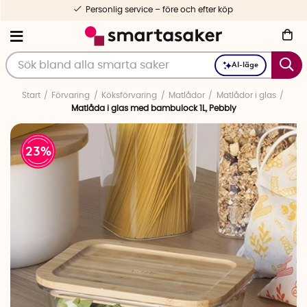
Personlig service – före och efter köp
AI-läge
Start
Förvaring
Köksförvaring
Matlådor
Matlådor i glas
Matlåda i glas med bambulock 1L, Pebbly
23