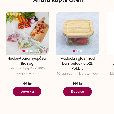
Varumärke: Pebbly
Nedbrytbara fryspåsar
Matlåda i glas med
BioBag
bambulock 0,52L,
Slitstarka fryspåsar, 100%
Pebbly
komposterbara
Tål ugn och mikro utan lock
Me
49 kr
149 kr
Bevaka
Bevaka