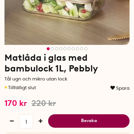
Matlåda i glas med
bambulock 1L, Pebbly
Tål ugn och mikro utan lock
Spara
170
kr
220
kr
Bevaka