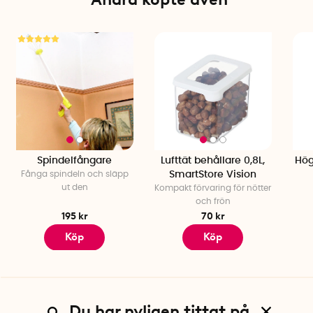
Tillverkad i Finland
Tål diskmaskin
Spindelfångare
Lufttät behållare 0,8L,
Hög
Fånga spindeln och släpp
SmartStore Vision
ut den
Kompakt förvaring för nötter
och frön
195 kr
70 kr
Köp
Köp
Du har nyligen tittat på