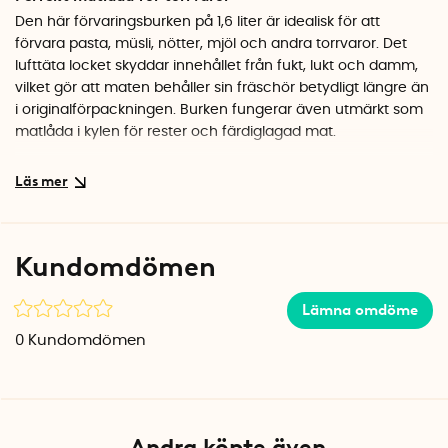
Den här förvaringsburken på 1,6 liter är idealisk för att
förvara pasta, müsli, nötter, mjöl och andra torrvaror. Det
lufttäta locket skyddar innehållet från fukt, lukt och damm,
vilket gör att maten behåller sin fräschör betydligt längre än
i originalförpackningen. Burken fungerar även utmärkt som
matlåda i kylen för rester och färdiglagad mat.
Del av ett modulärt system
Vision-serien från Orthex är genomtänkt designad för att
burkarna ska kunna staplas på varandra och stå tätt
tillsammans i skåp och lådor. De raka sidorna utnyttjar
Kundomdömen
förvaringsutrymmet maximalt, och du kan enkelt bygga ut
med fler storlekar efter behov. Skriv gärna på burken med
Lämna omdöme
en akrylpenna för att märka innehållet.
0
Kundomdömen
Specifikationer
Mått: 12,5 x 9 x 20 cm
Volym: 1,6 liter
Material: BPA-fri plast
Färg: Transparent med vitt lock
Andra köpte även