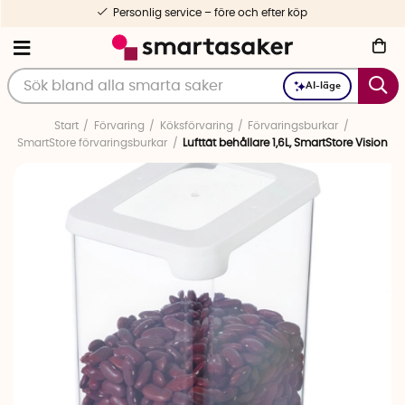
Personlig service – före och efter köp
AI-läge
Start
Förvaring
Köksförvaring
Förvaringsburkar
SmartStore förvaringsburkar
Lufttät behållare 1,6L, SmartStore Vision