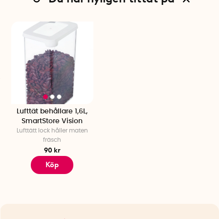
Lufttät behållare 1,6L,
SmartStore Vision
Lufttätt lock håller maten
fräsch
90 kr
Köp