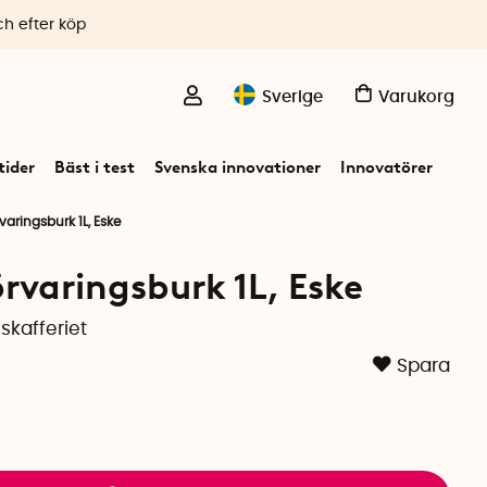
ch efter köp
Sverige
Varukorg
ider
Bäst i test
Svenska innovationer
Innovatörer
varingsburk 1L, Eske
rvaringsburk 1L, Eske
skafferiet
Spara