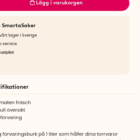
Lägg i varukorgen
a SmartaSaker
årt lager i Sverige
b service
ifikationer
r maten fräsch
ll översikt
pförvaring
förvaringsburk på 1 liter som håller dina torrvaror