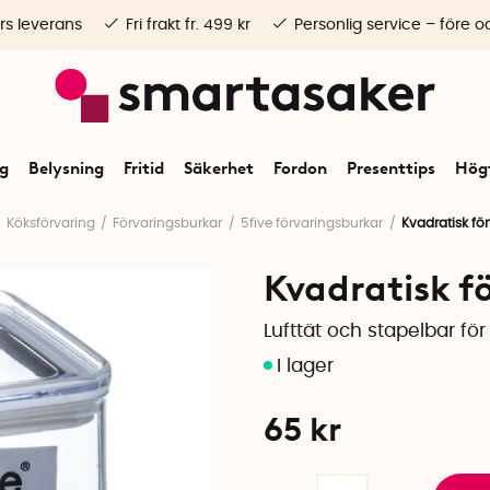
rs leverans
Fri frakt fr. 499 kr
Personlig service – före o
ng
Belysning
Fritid
Säkerhet
Fordon
Presenttips
Högt
Köksförvaring
Förvaringsburkar
5five förvaringsburkar
Kvadratisk för
Kvadratisk fö
Lufttät och stapelbar för 
65
kr