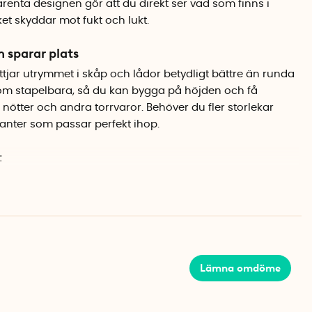
renta designen gör att du direkt ser vad som finns i
ket skyddar mot fukt och lukt.
 sparar plats
tjar utrymmet i skåp och lådor betydligt bättre än runda
om stapelbara, så du kan bygga på höjden och få
, nötter och andra torrvaror. Behöver du fler storlekar
rianter som passar perfekt ihop.
t
konförslutning stänger ute fukt, damm och bakterier. Dina
fräschör betydligt längre än i originalförpackningen.
i plast och tål maskindisk, vilket gör den enkel att hålla
Lämna omdöme