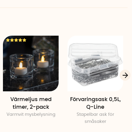
Värmeljus med
Förvaringsask 0,5L,
timer, 2-pack
Q-Line
Varmvit mysbelysning
Stapelbar ask för
småsaker