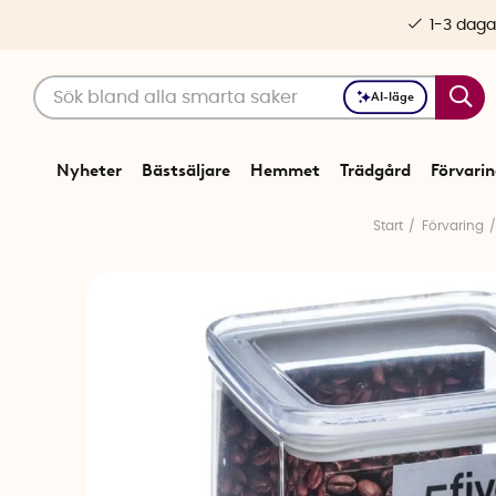
1-3 daga
AI-läge
Nyheter
Bästsäljare
Hemmet
Trädgård
Förvari
Start
Förvaring