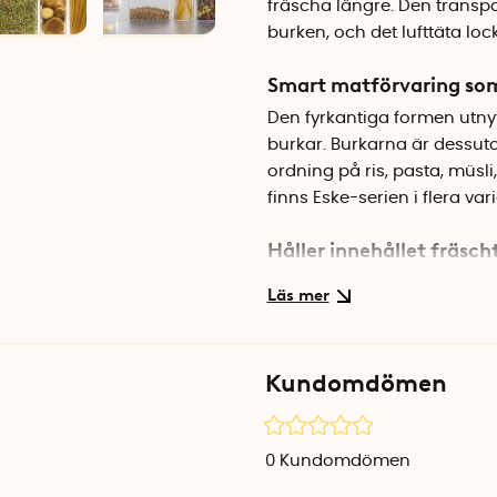
fräscha längre. Den transpa
burken, och det lufttäta loc
Smart matförvaring som
Den fyrkantiga formen utnyt
burkar. Burkarna är dessut
ordning på ris, pasta, müsli
finns Eske-serien i flera va
Håller innehållet fräsch
Det lufttäta locket med sili
matvaror behåller smak och 
Burken är tillverkad i BPA-fr
ren.
Kundomdömen
Specifikationer
Mått: 10,4 x 10,4 x 14 cm
0
Kundomdömen
Volym: 1 liter
Material: BPA-fri plast