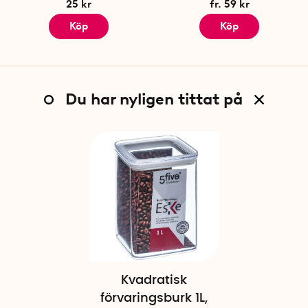
25 kr
fr. 59 kr
Köp
Köp
Du har nyligen tittat på
Kvadratisk
förvaringsburk 1L,