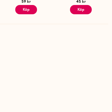
59 kr
45 kr
Köp
Köp