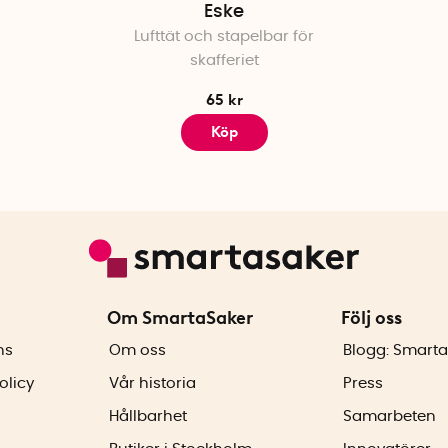
Eske
Lufttät och stapelbar för
skafferiet
65 kr
Köp
Om SmartaSaker
Följ oss
ns
Om oss
Blogg: Smarta
olicy
Vår historia
Press
Hållbarhet
Samarbeten