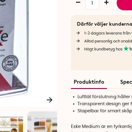
Därför väljer kundern
1-3 dagars leverans från v
Alltid personlig och snab
Högt kundbetyg hos
Produktinfo
Spec
Lufttät förslutning hålle
Transparent design ger fu
Stapelbar för smart skå
Eske Medium är en fyrkantig 