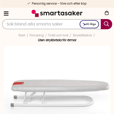
Personlig service – före och efter köp
AI-läge
Start
Förvaring
Tvätt och tork
Stryktillbehör
Liten strykbräda för ärmar