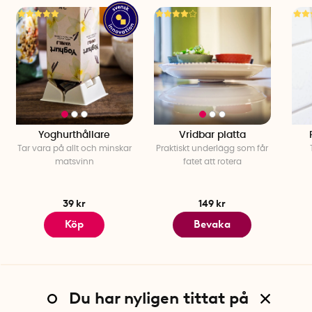
Yoghurthållare
Vridbar platta
Tar vara på allt och minskar
Praktiskt underlägg som får
matsvinn
fatet att rotera
39 kr
149 kr
Köp
Bevaka
Du har nyligen tittat på