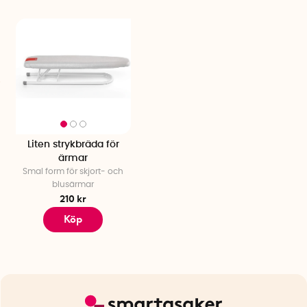
Liten strykbräda för
ärmar
Smal form för skjort- och
blusärmar
210 kr
Köp