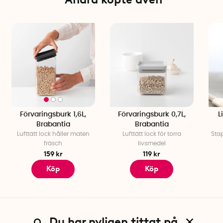
Förvaringsburk 1,6L,
Förvaringsburk 0,7L,
L
Brabantia
Brabantia
Lufttätt lock håller maten
Lufttätt lock för torra
Sta
fräsch
livsmedel
159 kr
119 kr
Köp
Köp
Du har nyligen tittat på