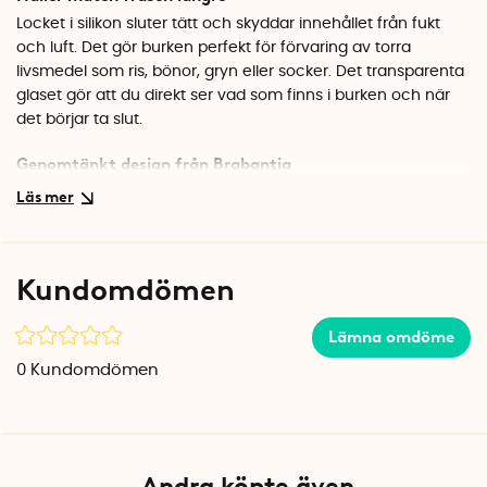
Locket i silikon sluter tätt och skyddar innehållet från fukt
och luft. Det gör burken perfekt för förvaring av torra
livsmedel som ris, bönor, gryn eller socker. Det transparenta
glaset gör att du direkt ser vad som finns i burken och när
det börjar ta slut.
Genomtänkt design från Brabantia
Glasburken är tillverkad i hållbart glas som tål diskmaskin,
vilket gör rengöringen enkel. Den runda formen med en
diameter på 10,4 cm och höjd på 8,5 cm passar bra i de
flesta köksskåp. Kombinera gärna med andra storlekar i
Kundomdömen
samma serie för ett enhetligt och snyggt intryck.
Specifikationer
Lämna omdöme
Mått: Ø 10,4 x H 8,5 cm
0
Kundomdömen
Volym: 0,6 liter
Material: Glas, lock i silikon
Färg: Klar burk med mörkgrått lock
Diskmaskinssäker: Ja
Andra köpte även