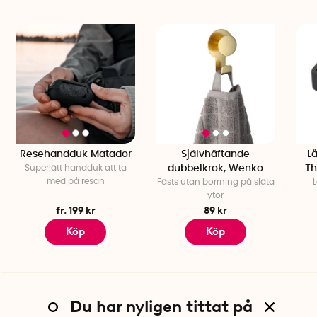
Resehandduk Matador
Självhäftande
Lå
Superlätt handduk att ta
dubbelkrok, Wenko
Th
med på resan
Fästs utan borrning på släta
L
ytor
fr. 199 kr
89 kr
Köp
Köp
Du har nyligen tittat på