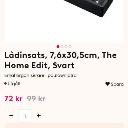
Lådinsats, 7,6x30,5cm, The
Home Edit, Svart
Smal organiserare i paulowniaträ
Spara
72
kr
99
kr