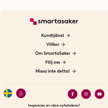
Kundtjänst
Kontakta oss
Villkor
För Företag
Frakt och leverans
Om SmartaSaker
Personuppgiftspolicy
Om oss
Följ oss
Köpvillkor
Vår historia
Blogg: Smarta tips
Missa inte detta!
Betalning
Hållbarhet
Press
Presentkort
Butiker i Stockholm
Samarbeten
Bäst i test
Innovatörer
Bästsäljare
Fyndhörnan
Inspireras av våra nyhetsbrev!