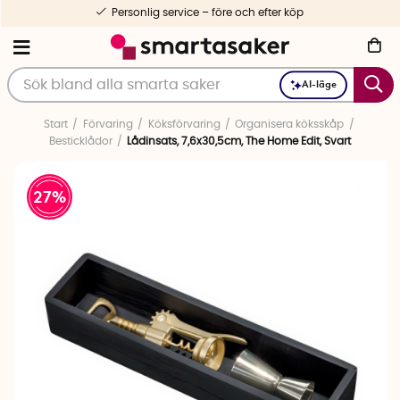
Personlig service – före och efter köp
AI-läge
Start
Förvaring
Köksförvaring
Organisera köksskåp
Besticklådor
Lådinsats, 7,6x30,5cm, The Home Edit, Svart
27