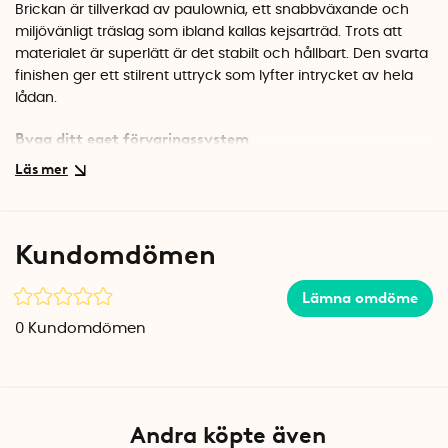
Brickan är tillverkad av paulownia, ett snabbväxande och
miljövänligt träslag som ibland kallas kejsarträd. Trots att
materialet är superlätt är det stabilt och hållbart. Den svarta
finishen ger ett stilrent uttryck som lyfter intrycket av hela
lådan.
Bygg ditt eget förvaringssystem
Den här lådorganisatören ingår i The Home Edit Collection
och är designad för att kombineras med andra storlekar i
serien. Använd flera brickor tillsammans för att skapa ett
skräddarsytt system som passar just din låda, oavsett om
Kundomdömen
det gäller köket, kontoret eller badrummet.
Specifikationer
Lämna omdöme
Mått: 7,6 x 30,5 x 5,1 cm
0
Kundomdömen
Material: Paulownia-trä
Färg: Svart
Andra köpte även