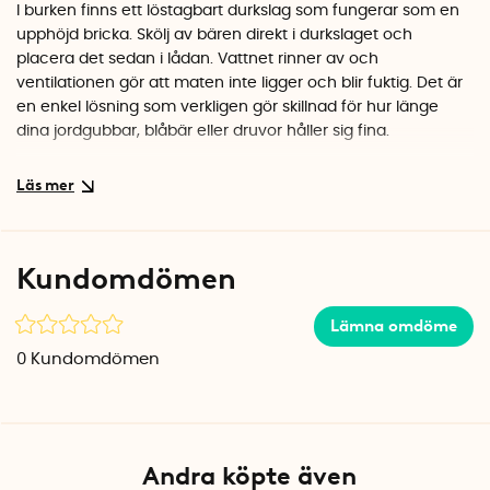
I burken finns ett löstagbart durkslag som fungerar som en
upphöjd bricka. Skölj av bären direkt i durkslaget och
placera det sedan i lådan. Vattnet rinner av och
ventilationen gör att maten inte ligger och blir fuktig. Det är
en enkel lösning som verkligen gör skillnad för hur länge
dina jordgubbar, blåbär eller druvor håller sig fina.
Hållbart materialval
Crisp Berry Bin är tillverkad av återvunnen BPA-fri plast,
vilket ger den en lätt gråtonad finish. Har du flera burkar är
det enkelt att stapla dem på varandra i kylskåpet, med eller
Kundomdömen
utan lock. Det transparenta materialet gör att du snabbt ser
vad som finns inuti utan att behöva öppna locket.
Lämna omdöme
Specifikationer
0
Kundomdömen
Mått: 16,5 x 21,6 x 9,5 cm
Material: Återvunnen BPA-fri plast
Färg: Transparent/Vit
Andra köpte även