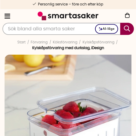
Personlig service – före och efter köp
AI-läge
Start
Förvaring
Köksförvaring
Kylskåpsförvaring
Kylskåpsförvaring med durkslag, iDesign