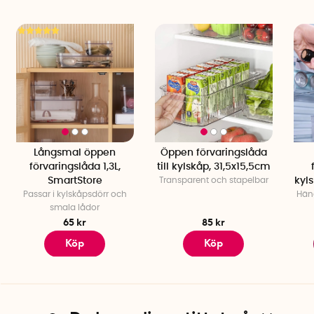
Långsmal öppen
Öppen förvaringslåda
förvaringslåda 1,3L,
till kylskåp, 31,5x15,5cm
SmartStore
Transparent och stapelbar
kyl
Passar i kylskåpsdörr och
Häng
smala lådor
65 kr
85 kr
Köp
Köp