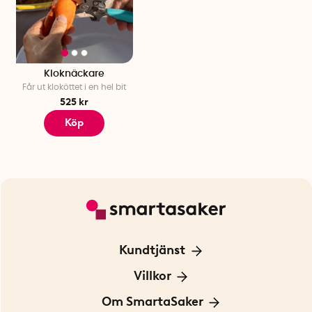
Kloknäckare
Får ut kloköttet i en hel bit
525 kr
Köp
Kundtjänst
Kontakta oss
Villkor
För Företag
Frakt och leverans
Om SmartaSaker