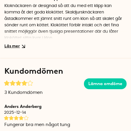
Kloknäckaren är designad så att du med ett klipp kan
komma åt det goda kloköttet. Skaldjursknäckaren
åstadkommer ett jämnt snitt runt om klon så att skalet går
sönder runt om köttet. Kloköttet förblir intakt och det fina
snittet möjliggör även tjusiga presentationer där du låter
kloköttet sitta kvar i klon.
Så här använder du kloknäckaren
Ta klon och klipp med kloknäckaren strax under kloleden.
Dra sedan försiktigt isär klon för att komma åt kloköttet.
Kundomdömen
Krabbsaxen fungerar bäst på små till medelstora krabbor,
humrar och kräftor med en maximal klostorlek på ca 3-4
Lämna omdöme
cm i diameter.
3
Kundomdömen
Solid konstruktion i rostfritt stål
Kloknäckaren är tillverkad i rostfritt stål och det fjädrande,
Anders Anderberg
gummerade handtaget ger ett bra grepp även om du har
2025-12-14
vatten eller spad på händerna. Kloknäckaren har även en
flasköppnare på sidan samt ett praktiskt lås så att du kan
Fungerar bra men något tung
förvara den stängd i lådan.