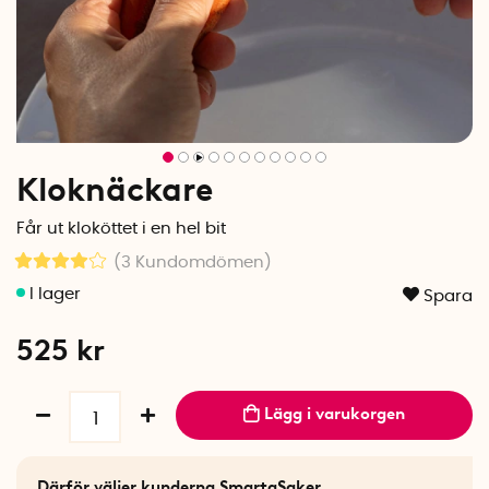
Kloknäckare
Får ut kloköttet i en hel bit
(3
Kundomdömen
)
Spara
525
kr
Lägg i varukorgen
Därför väljer kunderna SmartaSaker