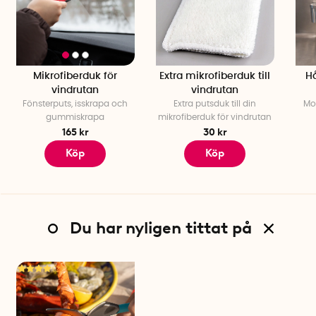
Mikrofiberduk för
Extra mikrofiberduk till
Hå
vindrutan
vindrutan
Fönsterputs, isskrapa och
Extra putsduk till din
Mo
gummiskrapa
mikrofiberduk för vindrutan
165 kr
30 kr
Köp
Köp
Du har nyligen tittat på