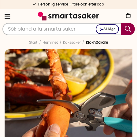
Personlig service – före och efter köp
AI-läge
Start
Hemmet
Kökssaker
Kloknäckare