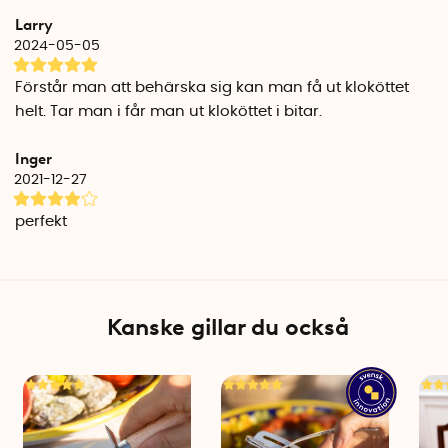
Larry
Återplantering av ostron
2024-05-05
Det amerikanska företaget Toadfish ger tillbaka en del av
vinsten för varje såld produkt till projekt som arbetar för att
Förstår man att behärska sig kan man få ut kloköttet
bevara kusterna i USA. I praktiken innebär det att varje såld
helt. Tar man i får man ut kloköttet i bitar.
kloknäckare resulterar i ca 1 kvadratmeter av nya
ostronbäddar.
Inger
2021-12-27
Varför ostron?
Ostron är direkt bidragande till bevarandet av det marina
perfekt
livet. Ett ostron renar upp till ca 190 liter vatten varje dag och
skapar ett kustlandskap där hundratals av andra mindre
arter kan frodas.
Smart present till skaldjursälskaren
Kanske gillar du också
Letar du efter en genomtänkt gåva till någon som gillar
skaldjur? Kloknäckaren är ett praktiskt redskap som gör det
enkelt att njuta av krabba, hummer och kräfta – med hela
bitar klokött och stilfull servering som resultat.
Klicka här för
fler presenttips till den matlagningsintresserade
.