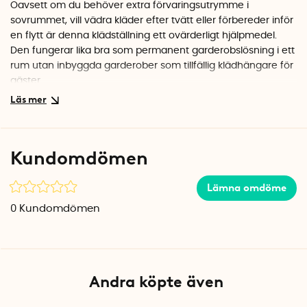
Oavsett om du behöver extra förvaringsutrymme i
sovrummet, vill vädra kläder efter tvätt eller förbereder inför
en flytt är denna klädställning ett ovärderligt hjälpmedel.
Den fungerar lika bra som permanent garderobslösning i ett
rum utan inbyggda garderober som tillfällig klädhängare för
gäster.
Genomtänkt design med skohylla
I botten av stället finns en nätad hylla där du kan förvara
skor, lådor eller väskor. Det gör att du får all din garderob
Kundomdömen
samlad på ett ställe, från skor till ytterkläder. Hyllan håller
skorna luftiga samtidigt som de är lättåtkomliga.
Lämna omdöme
Professionell kvalitet i förkromad metall
0
Kundomdömen
Den förkromade metallstommen ger klädställningen ett
stilrent utseende som passar i de flesta hem. Ytan är
dessutom lätt att hålla ren och tål daglig användning. Med
en höjd på 185 cm hänger även långa kläder fritt utan att
Andra köpte även
nudda golvet.
Enkel att flytta runt i hemmet