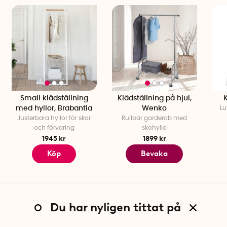
Tack vare de fyra svängbara hjulen rullar du enkelt stället
mellan rum eller ut på balkongen för vädring. Trots sin
robusta konstruktion är klädhängaren smidig att manövrera,
även fullastad med kläder.
Specifikationer
Mått: 121 x 52 x 185 cm (B x D x H)
Material: Förkromad metall och polypropen
Small klädställning
Klädställning på hjul,
Lastkapacitet: 100 kg
med hyllor, Brabantia
Wenko
Lu
Färg: Krom/silver
Justerbara hyllor för skor
Rullbar garderob med
Antal hjul: 4 st svängbara
och förvaring
skohylla
1945 kr
1899 kr
Köp
Bevaka
Du har nyligen tittat på