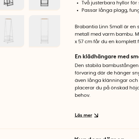
Två justerbara hyllor för
Passar långa plagg, fun
Brabantia Linn Small är en
metall med varm bambu. Med
x 57 cm får du en komplett 
En klädhängare med sma
Den stabila bambustången r
förvaring där de hänger sny
även långa klänningar och k
placerar du på önskad höjd,
behov.
Flexibel förvaring för 
Använd hyllorna för skor, vä
klädställningen utmärkt som 
passar i sovrummet, hallen,