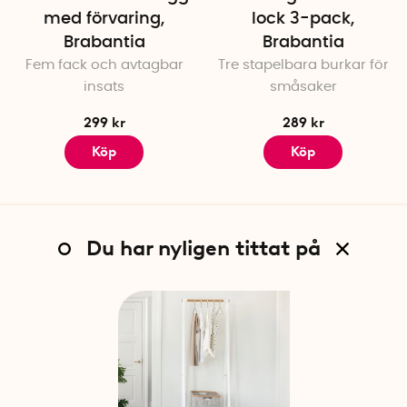
med förvaring,
lock 3-pack,
Brabantia
Brabantia
Fem fack och avtagbar
Tre stapelbara burkar för
insats
småsaker
299 kr
289 kr
Köp
Köp
Du har nyligen tittat på