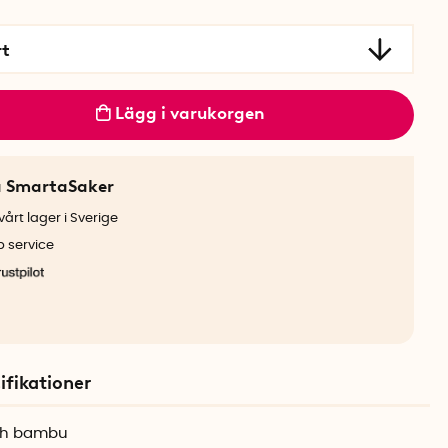
rt
Lägg i varukorgen
a SmartaSaker
årt lager i Sverige
b service
ifikationer
och bambu