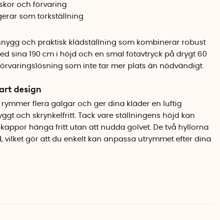
 skor och förvaring
gerar som torkställning
 snygg och praktisk klädställning som kombinerar robust
 sina 190 cm i höjd och en smal fotavtryck på drygt 60
förvaringslösning som inte tar mer plats än nödvändigt.
rt design
ymmer flera galgar och ger dina kläder en luftig
ggt och skrynkelfritt. Tack vare ställningens höjd kan
appor hänga fritt utan att nudda golvet. De två hyllorna
 vilket gör att du enkelt kan anpassa utrymmet efter dina
hela hemmet
skor eller vikta tröjor. När du behöver torka tvätt fungerar
stilren torkställning. Den smala profilen gör att Linn
 garderoben eller på kontoret.