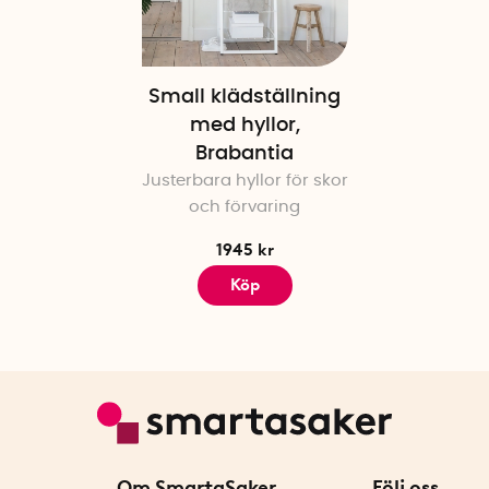
Small klädställning
med hyllor,
Brabantia
Justerbara hyllor för skor
och förvaring
1945 kr
Köp
Om SmartaSaker
Följ oss