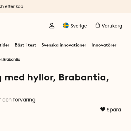
ch efter köp
Sverige
Varukorg
ider
Bäst i test
Svenska innovationer
Innovatörer
r, Brabantia
g med hyllor, Brabantia,
r och förvaring
Spara