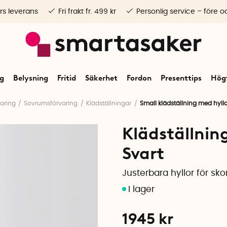
rs leverans
Fri frakt fr. 499 kr
Personlig service – före o
ng
Belysning
Fritid
Säkerhet
Fordon
Presenttips
Högt
aring
Sovrumsförvaring
Klädställningar
Small klädställning med hyllo
Klädställnin
Svart
Justerbara hyllor för sko
1945
kr