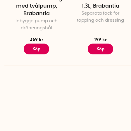
med tvålpump,
1,3L, Brabantia
Brabantia
Separata fack för
topping och dressing
Inbyggd pump och
dräneringshål
369 kr
199 kr
Köp
Köp