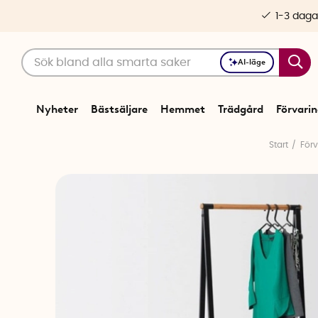
1-3 daga
AI-läge
Nyheter
Bästsäljare
Hemmet
Trädgård
Förvari
Start
Förv