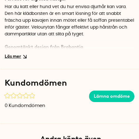
Har du katt eller hund vet du hur envisa djurhår kan vara.
Den här klädborsten är en smart lösning för att snabbt
fräscha upp kavajen innan mötet eller få soffan presentabel
inför gäster. Velourytan fångar effektivt upp hårstrån och
dammpartiklar utan att slita på tyget.
Genomtänkt design från Brabantia
Det ergonomiska skaftet ligger bekvämt i handen och har
en praktisk ögla så att du kan hänga upp borsten i
garderoben eller tvättstugan. Den diskreta färgen i svart och
mörkgrått gör att den smälter in i de flesta miljöer.
Kundomdömen
Specifikationer
Material: ABS-plast
Lämna omdöme
Färg: Svart/Mörkgrå
0
Kundomdömen
Andra köpte även