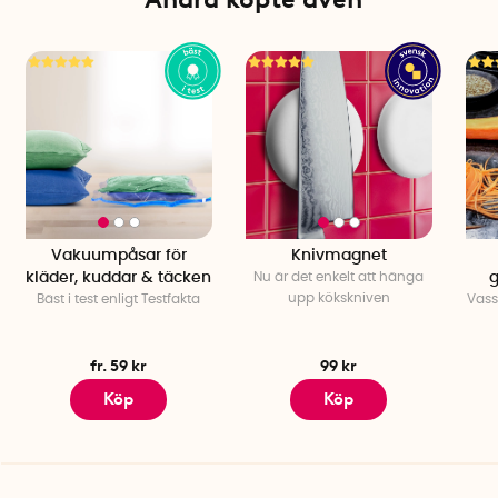
Vakuumpåsar för
Knivmagnet
kläder, kuddar & täcken
Nu är det enkelt att hänga
g
upp kökskniven
Bäst i test enligt Testfakta
Vass
fr. 59 kr
99 kr
Köp
Köp