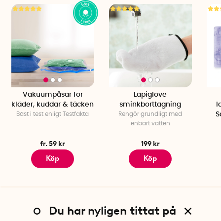
Vakuumpåsar för
Lapiglove
kläder, kuddar & täcken
sminkborttagning
l
Bäst i test enligt Testfakta
Rengör grundligt med
S
enbart vatten
fr. 59 kr
199 kr
Köp
Köp
Du har nyligen tittat på