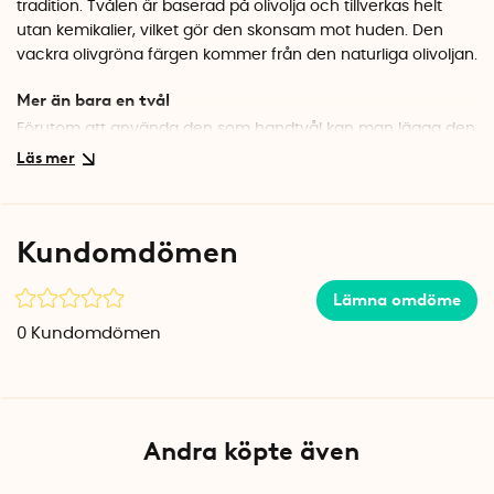
tradition. Tvålen är baserad på olivolja och tillverkas helt
utan kemikalier, vilket gör den skonsam mot huden. Den
vackra olivgröna färgen kommer från den naturliga olivoljan.
Mer än bara en tvål
Förutom att använda den som handtvål kan man lägga den
i garderoben eller en byrålåda för att sprida en fin doft
bland kläderna. Den kompakta storleken på 100 gram gör
den perfekt att ha framme vid handfatet eller som en trevlig
gåva.
Kundomdömen
Specifikationer
Mått: 8,5 x 5 x 2,5 cm
Lämna omdöme
Vikt: 100 g
0
Kundomdömen
Material: Naturtvål med olivolja
Färg: Olivgrön
Tillverkad i: Frankrike
Andra köpte även