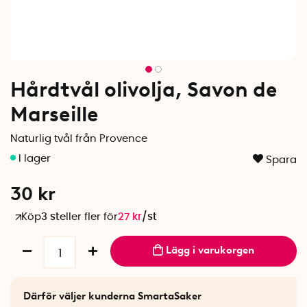
Hårdtvål olivolja, Savon de
Marseille
Naturlig tvål från Provence
Spara
30
kr
Köp
3 st
eller fler för
27
kr
/
st
Lägg i varukorgen
Därför väljer kunderna SmartaSaker