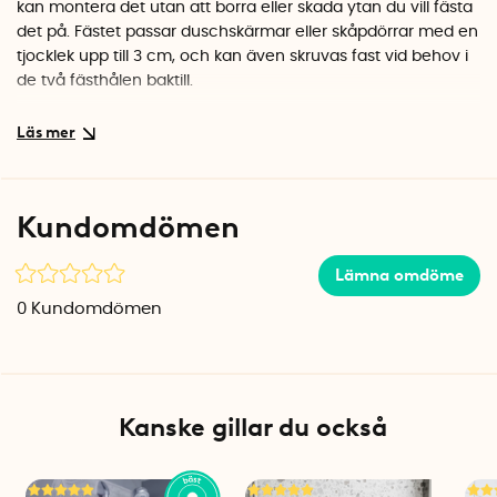
kan montera det utan att borra eller skada ytan du vill fästa
det på. Fästet passar duschskärmar eller skåpdörrar med en
tjocklek upp till 3 cm, och kan även skruvas fast vid behov i
de två fästhålen baktill.
OBS! Detta är ett tillbehör som bara passar
elektrisk
fönsterskrapa.
Specifikationer
Kundomdömen
Färg: Vit
Material: PP-plast
Kompatibilitet, klämfäste: Passar duschväggar och
Lämna omdöme
badrumsskåp upp till 3 cm tjocklek
0
Kundomdömen
Längd: 9 cm
Bredd: 8 cm
Antal per förpackning: 1
Tillverkningsland: Ungern
Kanske gillar du också