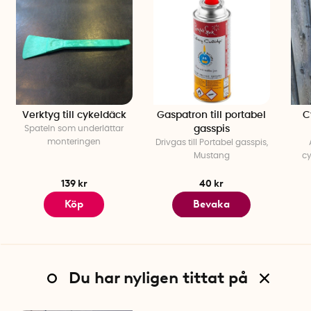
Verktyg till cykeldäck
Gaspatron till portabel
C
Spateln som underlättar
gasspis
monteringen
Drivgas till Portabel gasspis,
Mustang
cy
139 kr
40 kr
Köp
Bevaka
Du har nyligen tittat på