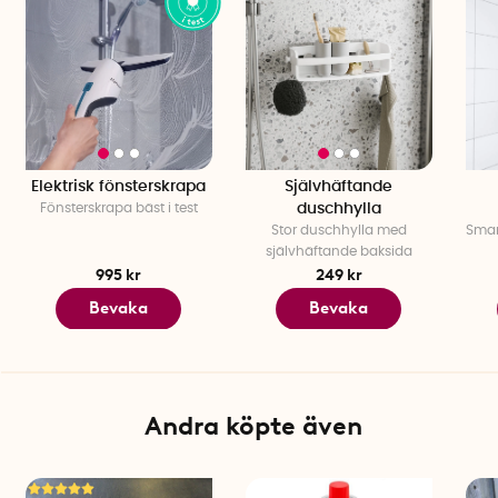
Elektrisk fönsterskrapa
Självhäftande
Fönsterskrapa bäst i test
duschhylla
Stor duschhylla med
Smart
självhäftande baksida
995 kr
249 kr
Bevaka
Bevaka
Andra köpte även