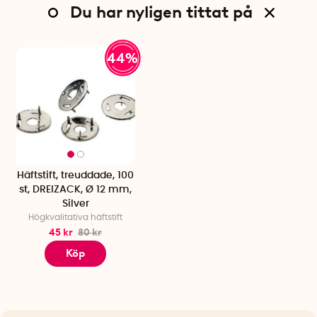
Du har nyligen tittat på
44%
Häftstift, treuddade, 100
st, DREIZACK, Ø 12 mm,
Silver
Högkvalitativa häftstift
45 kr
80 kr
Köp