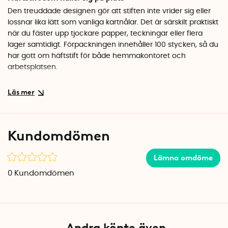
Den treuddade designen gör att stiften inte vrider sig eller
lossnar lika lätt som vanliga kartnålar. Det är särskilt praktiskt
när du fäster upp tjockare papper, teckningar eller flera
lager samtidigt. Förpackningen innehåller 100 stycken, så du
har gott om häftstift för både hemmakontoret och
arbetsplatsen.
Specifikationer
Diameter: 12 mm
Antal: 100 st
Material: Metall
Kundomdömen
Färg: Silver
Lämna omdöme
0
Kundomdömen
Andra köpte även