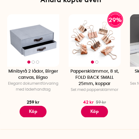
29%
Minibyrå 2 lådor, Birger
Pappersklämmor, 8 st,
Sk
canvas, Bigso
FOLD BACK SMALL
Elegant dokumentförvaring
25mm, koppar
Sex 
med läderhandtag
Set med pappersklämmor
259 kr
42 kr
59 kr
Köp
Köp