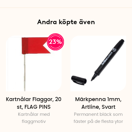
Andra köpte även
23%
Kartnålar Flaggor, 20
Märkpenna 1mm,
st, FLAG PINS
Artline, Svart
Kartnålar med
Permanent bläck som
flaggmotiv
fäster på de flesta ytor