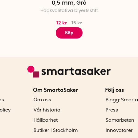
0,5 mm, Grå
Högkvalitativa blyertsstift
12 kr
15 kr
Köp
Om SmartaSaker
Följ oss
ns
Om oss
Blogg: Smarta
olicy
Vår historia
Press
Hållbarhet
Samarbeten
Butiker i Stockholm
Innovatörer