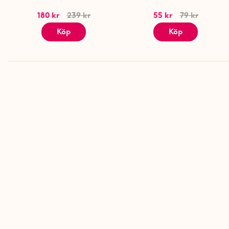
180 kr
239 kr
55 kr
79 kr
Köp
Köp