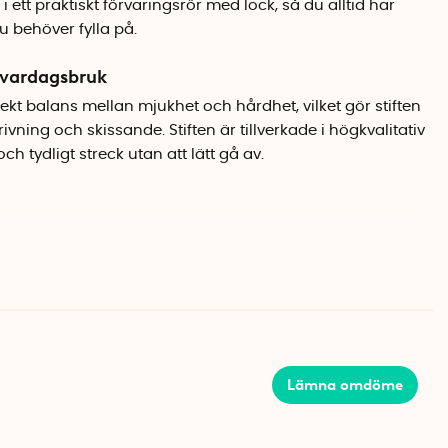
s i ett praktiskt förvaringsrör med lock, så du alltid har
du behöver fylla på.
r vardagsbruk
kt balans mellan mjukhet och hårdhet, vilket gör stiften
ivning och skissande. Stiften är tillverkade i högkvalitativ
h tydligt streck utan att lätt gå av.
Lämna omdöme