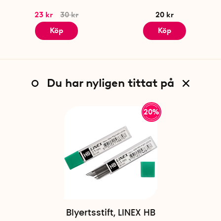
23 kr
30 kr
20 kr
Köp
Köp
Du har nyligen tittat på
20%
Blyertsstift, LINEX HB