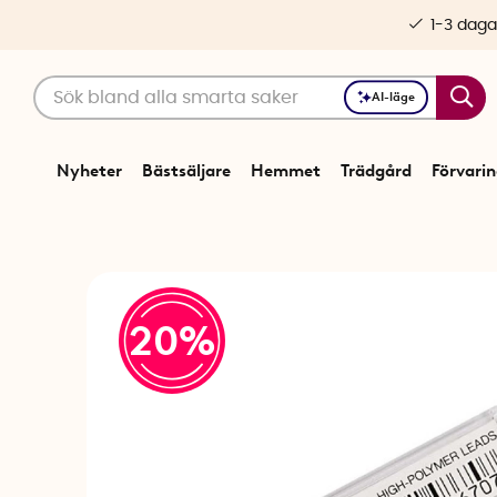
1-3 daga
AI-läge
Nyheter
Bästsäljare
Hemmet
Trädgård
Förvari
20