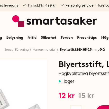
rs leverans
Fri frakt fr. 499 kr
Personlig service – före o
ng
Belysning
Fritid
Säkerhet
Fordon
Presenttips
Högt
Start
Förvaring
Kontorsmaterial
Blyertsstift, LINEX HB 0,5 mm, Grå
Blyertsstift
Högkvalitativa blyertsstif
12
kr
15
kr