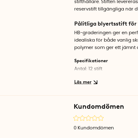
stifthållare. Stiften leverera
reservstift tillgängliga när 
Pålitliga blyertsstift fö
HB-graderingen ger en perfe
idealiska för både vanlig skr
polymer som ger ett jämnt oc
Specifikationer
Antal: 12 stift
Gradering: HB
Tjocklek: 0,5 mm
Längd: 60 mm
Färg: Grå
Kundomdömen
0
Kundomdömen