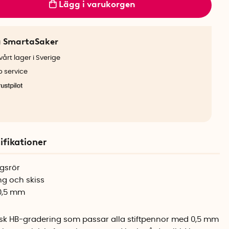
Lägg i varukorgen
a SmartaSaker
årt lager i Sverige
b service
ifikationer
ngsrör
ng och skiss
 0,5 mm
assisk HB-gradering som passar alla stiftpennor med 0,5 mm