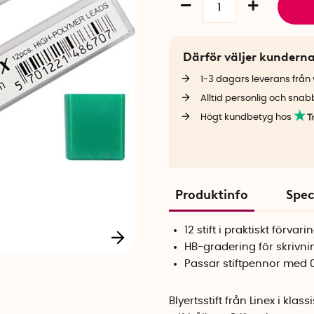
Därför väljer kundern
1-3 dagars leverans från v
Alltid personlig och snab
Högt kundbetyg hos
Produktinfo
Spec
12 stift i praktiskt förvari
HB-gradering för skrivni
Passar stiftpennor med
Blyertsstift från Linex i kl