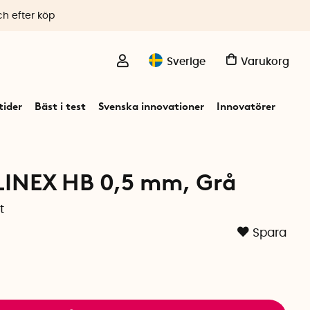
ch efter köp
Sverige
Varukorg
ider
Bäst i test
Svenska innovationer
Innovatörer
, LINEX HB 0,5 mm, Grå
t
Spara