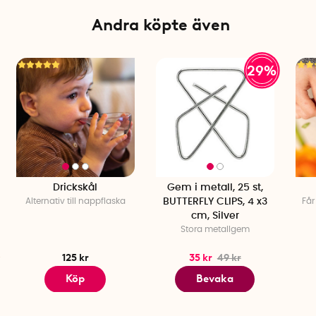
Mått: 4,5 x 6 cm
Antal: 50 st
Andra köpte även
Material: Metall
Färg: Silver
Tillverkningsland: Tyskland
29%
Drickskål
Gem i metall, 25 st,
Alternativ till nappflaska
BUTTERFLY CLIPS, 4 x3
Får
cm, Silver
Stora metallgem
125 kr
35 kr
49 kr
Köp
Bevaka