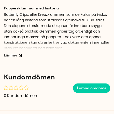
Pappersklämmor med historia
Butterfly Clips, eller Kreuzklammern som de kallas på tyska,
har en lång historia som sträcker sig tillbaka till 1800-talet.
Den eleganta korsformade designen är inte bara snygg
utan också praktisk. Gemmen griper tag ordentligt och
lämnar inga märken på pappren. Tack vare den öppna
konstruktionen kan du enkelt se vad dokumenten innehåller
utan att behöva ta bort klämman.
Perfekt för tjocka dokumentbuntar
Med sina 4,5 x 6 cm är dessa pappersklämmor betydligt
större än vanliga gem. Det gör dem idealiska när du
Kundomdömen
behöver hålla ihop flera papper samtidigt. Använd dem för
rapporter, presentationer eller viktiga handlingar som du vill
Lämna omdöme
hålla samlade. Den silverfärgade metallen ger ett
professionellt intryck och passar lika bra på kontoret som
0
Kundomdömen
hemma.
Specifikationer