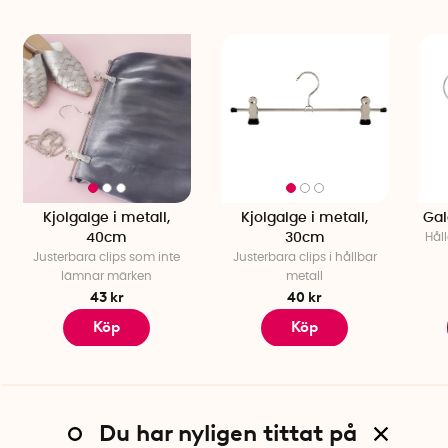
Kjolgalge i metall,
Kjolgalge i metall,
Gal
40cm
30cm
Hål
Justerbara clips som inte
Justerbara clips i hållbar
lämnar märken
metall
43 kr
40 kr
Köp
Köp
Du har nyligen tittat på