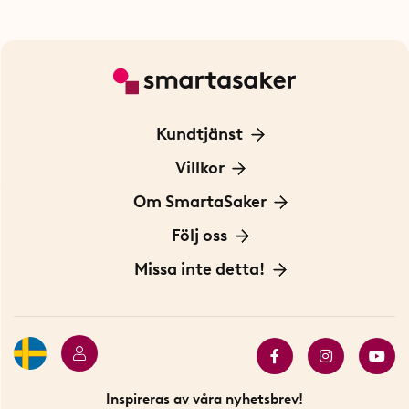
Kundtjänst
Kontakta oss
Villkor
För Företag
Frakt och leverans
Om SmartaSaker
Personuppgiftspolicy
Om oss
Följ oss
Köpvillkor
Vår historia
Blogg: Smarta tips
Missa inte detta!
Betalning
Hållbarhet
Press
Presentkort
Butiker i Stockholm
Samarbeten
Bäst i test
Innovatörer
Bästsäljare
Fyndhörnan
Inspireras av våra nyhetsbrev!