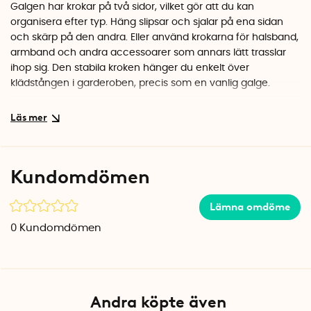
Galgen har krokar på två sidor, vilket gör att du kan
organisera efter typ. Häng slipsar och sjalar på ena sidan
och skärp på den andra. Eller använd krokarna för halsband,
armband och andra accessoarer som annars lätt trasslar
ihop sig. Den stabila kroken hänger du enkelt över
klädstången i garderoben, precis som en vanlig galge.
Robust kvalitet som håller
Axis Tie & Belt Rack är tillverkad i kraftig metall med en
polerad silverfinish som både ser snygg ut och tål vikten av
flera skärp och accessoarer. Den kompakta storleken på
Kundomdömen
25,5 x 12 cm gör att den tar minimal plats på stången,
samtidigt som den rymmer allt du behöver.
Lämna omdöme
Specifikationer
0
Kundomdömen
Mått: 25,5 x 12 x 16 cm
Material: Metall
Färg: Silver
Antal krokar: 14
Andra köpte även