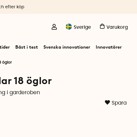
ch efter köp
Sverige
Varukorg
ider
Bäst i test
Svenska innovationer
Innovatörer
8 öglor
lar 18 öglor
ng i garderoben
Spara