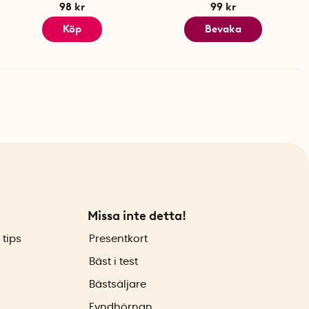
98 kr
99 kr
Köp
Bevaka
Missa inte detta!
 tips
Presentkort
Bäst i test
Bästsäljare
Fyndhörnan