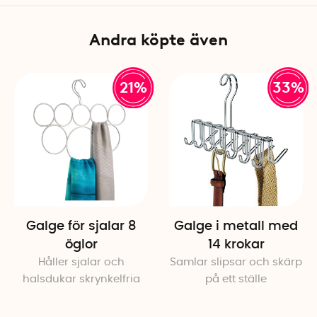
Färg: Silver/krom
Andra köpte även
21%
33%
Galge för sjalar 8
Galge i metall med
öglor
14 krokar
Håller sjalar och
Samlar slipsar och skärp
halsdukar skrynkelfria
på ett ställe