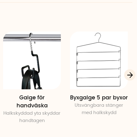
Galge för
Byxgalge 5 par byxor
handväska
Utsvängbara stänger
med halkskydd
Halkskyddad yta skyddar
handtagen