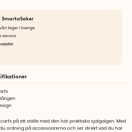
a SmartaSaker
årt lager i Sverige
b service
ifikationer
arfs
stången
esign
scarfs på ett ställe med den här praktiska sjalgalgen. Med
får du ordning på accessoarerna och ser direkt vad du har