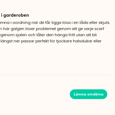
s i garderoben
mna i oordning när de får ligga lösa i en låda eller skjuts
n här galgen löser problemet genom att ge varje scarf
igenom sjalen och låter den hänga fritt utan att bli
 längst ner passar perfekt för tjockare halsdukar eller
 stål
t rostfritt stål som både är robust och snyggt. Den
ar i de flesta garderober och ser fortfarande fräsch ut
 Kroken i toppen hänger enkelt över en rund klädstång.
Lämna omdöme
l