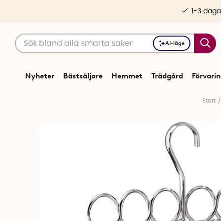
1-3 daga
AI-läge
Nyheter
Bästsäljare
Hemmet
Trädgård
Förvari
Start