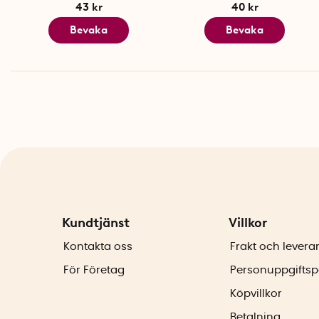
43 kr
40 kr
Bevaka
Bevaka
Kundtjänst
Villkor
Kontakta oss
Frakt och levera
För Företag
Personuppgiftsp
Köpvillkor
Betalning