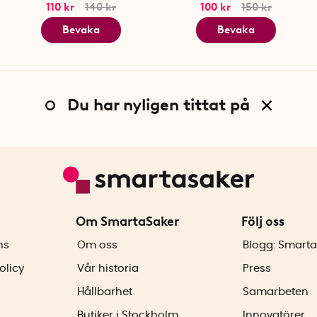
110 kr
140 kr
100 kr
150 kr
Bevaka
Bevaka
Du har nyligen tittat på
Om SmartaSaker
Följ oss
ns
Om oss
Blogg: Smarta
olicy
Vår historia
Press
Hållbarhet
Samarbeten
Butiker i Stockholm
Innovatörer