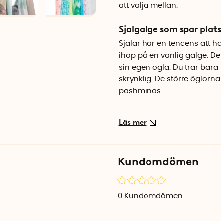
att välja mellan.
Sjalgalge som spar plat
Sjalar har en tendens att ha
ihop på en vanlig galge. De
sin egen ögla. Du trär bara 
skrynklig. De större öglorna
pashminas.
Hållbar kvalitet i kromat
Galgen är tillverkad i kroma
klassiska kromade ytan pass
efter lång tids användning.
Kundomdömen
Specifikationer
Mått: 29 x 25,5 x 1,6 cm
0
Kundomdömen
Antal öglor: 18
Material: Kromat rostfritt stå