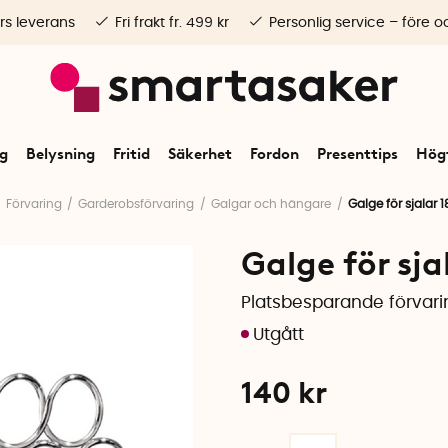
rs leverans
Fri frakt fr. 499 kr
Personlig service – före o
ng
Belysning
Fritid
Säkerhet
Fordon
Presenttips
Högt
Förvaring
Garderobsförvaring
Galgar och hängare
Galge för sjalar 1
Galge för sja
Platsbesparande förvari
140
kr