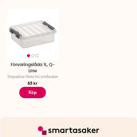
Förvaringslåda 1L, Q-
Line
Stapelbar låda för småsaker
65 kr
Köp