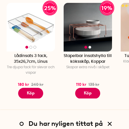
25%
19%
Lådinsats 3 fack,
Stapelbar insatshylla till
T
35x26,7cm, Linus
köksskåp, Koppar
Klä
Tre djupa fack för slevar och
Skapar extra nivå i skåpet
vispar
180 kr
240 kr
110 kr
135 kr
Köp
Köp
Du har nyligen tittat på