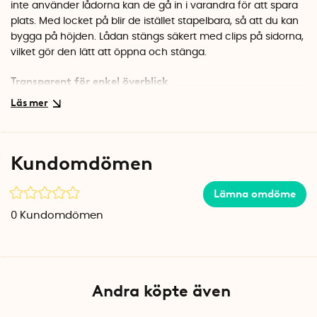
inte använder lådorna kan de gå in i varandra för att spara
plats. Med locket på blir de istället stapelbara, så att du kan
bygga på höjden. Lådan stängs säkert med clips på sidorna,
vilket gör den lätt att öppna och stänga.
Transparent för enkel överblick
Den transparenta plastlådan gör att du snabbt ser vad som
finns i den utan att behöva öppna. Tillverkad i
Nederländerna av BPA-fri plast som håller i många år.
Kombinera gärna med andra storlekar i Q-Line-serien för ett
Kundomdömen
enhetligt förvaringssystem.
Specifikationer
Lämna omdöme
Mått: 20 x 15 x 6 cm (L x B x H)
0
Kundomdömen
Volym: 1 liter
Material: BPA-fri plast
Färg: Transparent med silvergrå clips
Tillverkningsland: Nederländerna
Andra köpte även