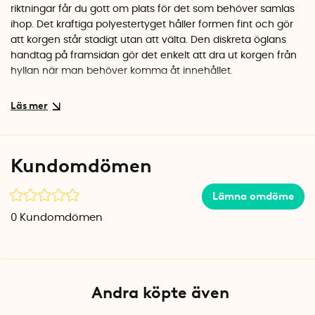
riktningar får du gott om plats för det som behöver samlas
ihop. Det kraftiga polyestertyget håller formen fint och gör
att korgen står stadigt utan att välta. Den diskreta öglans
handtag på framsidan gör det enkelt att dra ut korgen från
hyllan när man behöver komma åt innehållet.
Lätt att hålla ren och förvara undan
Ytan går enkelt att torka av med en fuktig trasa, vilket är
praktiskt när korgen används till exempelvis kläder eller
barnens leksaker. När förvaringskorgen inte används kan
Kundomdömen
den fällas ihop helt platt och stuvas undan, perfekt om man
vill variera sin förvaring efter säsong.
Lämna omdöme
Specifikationer
0
Kundomdömen
Mått: 31,5 x 31,5 x 31,5 cm
Material: Polyestertyg
Färg: Blå
Fällbar: Ja
Andra köpte även