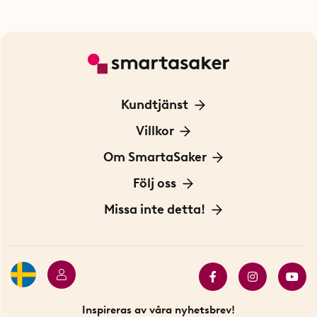
Kundtjänst
Kontakta oss
Villkor
För Företag
Frakt och leverans
Om SmartaSaker
Personuppgiftspolicy
Om oss
Följ oss
Köpvillkor
Vår historia
Blogg: Smarta tips
Missa inte detta!
Betalning
Hållbarhet
Press
Presentkort
Butiker i Stockholm
Samarbeten
Bäst i test
Innovatörer
Bästsäljare
Fyndhörnan
Inspireras av våra nyhetsbrev!