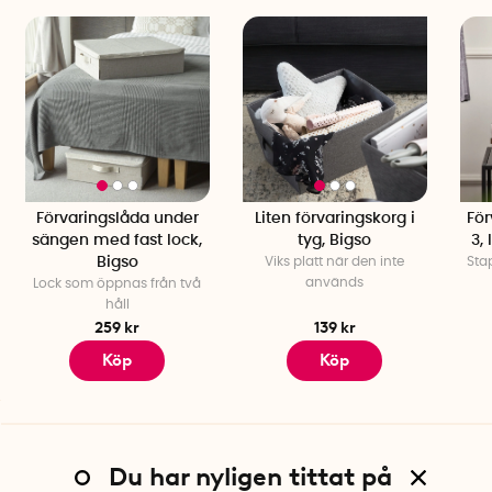
Förvaringslåda under
Liten förvaringskorg i
För
sängen med fast lock,
tyg, Bigso
3,
Bigso
Viks platt när den inte
Sta
används
Lock som öppnas från två
håll
259 kr
139 kr
Köp
Köp
Du har nyligen tittat på