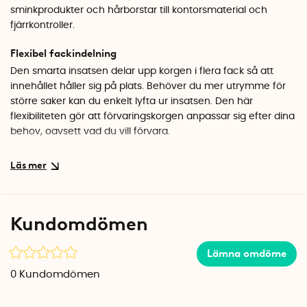
sminkprodukter och hårborstar till kontorsmaterial och
fjärrkontroller.
Flexibel fackindelning
Den smarta insatsen delar upp korgen i flera fack så att
innehållet håller sig på plats. Behöver du mer utrymme för
större saker kan du enkelt lyfta ur insatsen. Den här
flexibiliteten gör att förvaringskorgen anpassar sig efter dina
behov, oavsett vad du vill förvara.
Snyggt trähandtag i böjd design
Det böjda trähandtaget i mörk nyans ger korgen en varm
och tidlös känsla. Handtaget gör det också enkelt att flytta
korgen mellan rummen. Ta med den från badrummet till
Kundomdömen
sovrummet när du fixar dig, eller ställ den på skrivbordet
som en stilren pennhållare och dokumentförvaring.
Lämna omdöme
Smart sminkförvaring som syns
0
Kundomdömen
Tack vare de låga kanterna ser du direkt vad som finns i
korgen och kommer snabbt åt det du behöver. Det gör