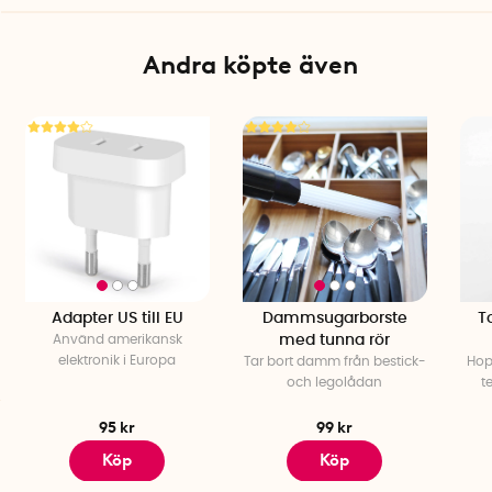
Bellwood Caddy perfekt som badrumskorg för dina dagliga
produkter. Den svarta färgen och det eleganta träet blir en
Andra köpte även
fin detalj i inredningen istället för att se ut som vanlig
förvaring.
Specifikationer
Mått: 30 x 20 x 23 cm (inkl. handtag)
Material: Metall och trä
Färg: Svart med mörkt trähandtag
Avtagbar fackinsats ingår
Varumärke: Umbra
Adapter US till EU
Dammsugarborste
To
Använd amerikansk
med tunna rör
elektronik i Europa
Tar bort damm från bestick-
Hopf
och legolådan
t
95 kr
99 kr
Köp
Köp