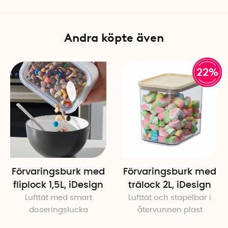
Färg: Klar burk med lock i na
Andra köpte även
22%
Förvaringsburk med
Förvaringsburk med
fliplock 1,5L, iDesign
trälock 2L, iDesign
Lufttät med smart
Lufttät och stapelbar i
doseringslucka
återvunnen plast