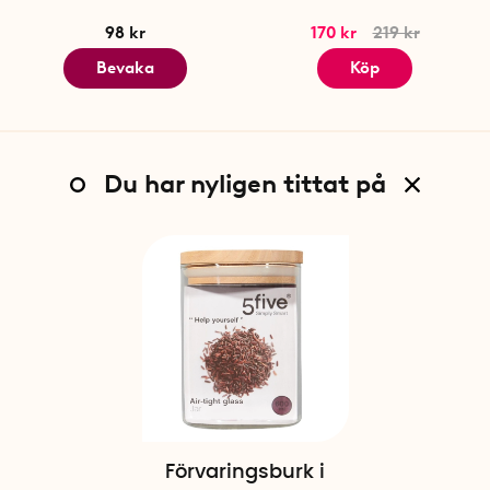
98 kr
170 kr
219 kr
Bevaka
Köp
Du har nyligen tittat på
Förvaringsburk i