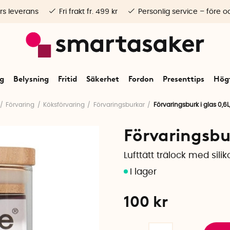
rs leverans
Fri frakt fr. 499 kr
Personlig service – före o
ng
Belysning
Fritid
Säkerhet
Fordon
Presenttips
Högt
Förvaring
Köksförvaring
Förvaringsburkar
Förvaringsburk i glas 0,6L,
Förvaringsbur
Lufttätt trälock med sili
100
kr