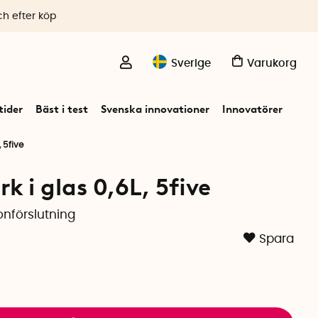
ch efter köp
Sverige
Varukorg
ider
Bäst i test
Svenska innovationer
Innovatörer
 5five
k i glas 0,6L, 5five
konförslutning
Spara