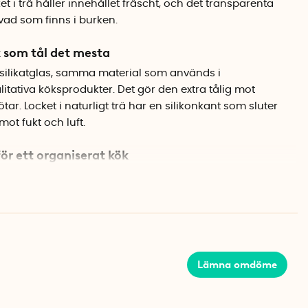
et i trä håller innehållet fräscht, och det transparenta
 vad som finns i burken.
 som tål det mesta
osilikatglas, samma material som används i
itativa köksprodukter. Det gör den extra tålig mot
ar. Locket i naturligt trä har en silikonkant som sluter
mot fukt och luft.
för ett organiserat kök
dan kan burkarna staplas på varandra, vilket sparar
en. Kombinera gärna flera storlekar för en enhetlig och
Lämna omdöme
rälock med silikonförslutning