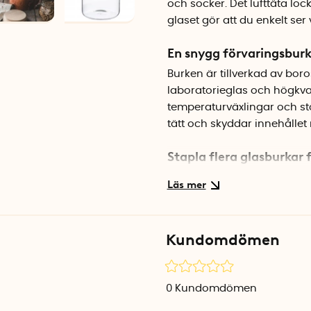
och socker. Det lufttäta lock
glaset gör att du enkelt ser
En snygg förvaringsburk
Burken är tillverkad av bor
laboratorieglas och högkval
temperaturväxlingar och stöt
tätt och skyddar innehållet 
Stapla flera glasburkar 
Tack vare den platta ovansi
plats i skåpet eller på bänk
snygg look i köket.
Kundomdömen
Specifikationer
Volym: 0,6 liter
Diameter: 10 cm
0
Kundomdömen
Höjd: 13,8 cm
Material: Borosilikatglas, t