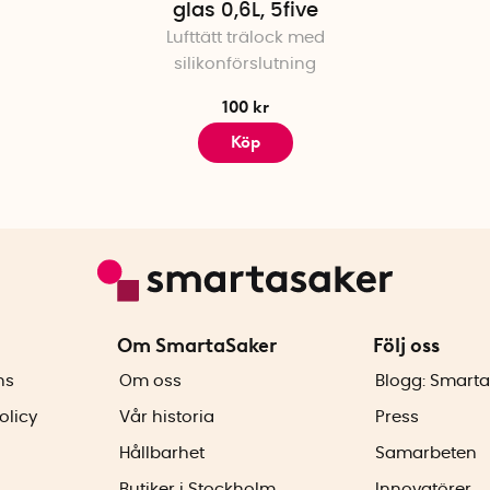
glas 0,6L, 5five
Lufttätt trälock med
silikonförslutning
100 kr
Köp
Om SmartaSaker
Följ oss
ns
Om oss
Blogg: Smarta
olicy
Vår historia
Press
Hållbarhet
Samarbeten
Butiker i Stockholm
Innovatörer