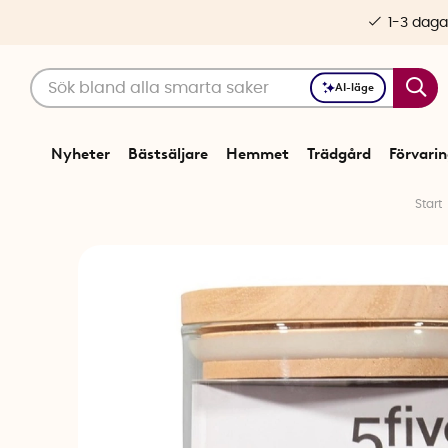
1-3 daga
AI-läge
Nyheter
Bästsäljare
Hemmet
Trädgård
Förvari
Start