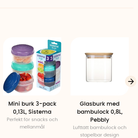
turligt trä
Mini burk 3-pack
Glasburk med
0,13L, Sistema
bambulock 0,8L,
Perfekt för snacks och
Pebbly
mellanmål
Lufttätt bambulock och
stapelbar design