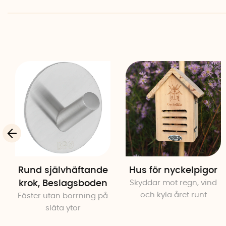
Rund självhäftande
Hus för nyckelpigor
krok, Beslagsboden
Skyddar mot regn, vind
och kyla året runt
Fäster utan borrning på
släta ytor