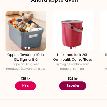
Öppen förvaringslåda
Hink med lock 20L,
H
13L, Sigma, Blå
Omnioutil, Cerise/Rosa
Stapelbar korg med
Rymlig designhink som
handtag i återvunnen plast
fungerar som pall
De
135 kr
525 kr
Köp
Bevaka