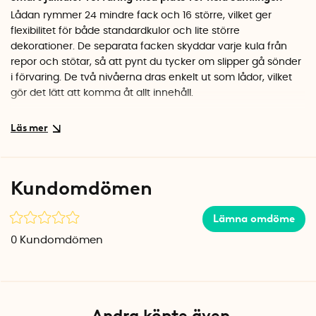
Lådan rymmer 24 mindre fack och 16 större, vilket ger
flexibilitet för både standardkulor och lite större
dekorationer. De separata facken skyddar varje kula från
repor och stötar, så att pynt du tycker om slipper gå sönder
i förvaring. De två nivåerna dras enkelt ut som lådor, vilket
gör det lätt att komma åt allt innehåll.
Stilren design som passar i förråd eller garderob
Med sitt eleganta mönster i vit och guld ser förvaringslådan
prydlig ut även om den står framme. Lådan är tillverkad i
robust papp och har stabila handtag som gör den enkel att
Kundomdömen
bära, även när den är full med julpynt. När julen är över är
det bara att ställa undan lådan tills nästa säsong.
Lämna omdöme
Specifikationer
0
Kundomdömen
Mått: 50 x 39 x 24 cm
Antal fack: 40 (24 mindre + 16 större)
Material: Papp
Färg: Vit och guld
Tillverkningsland: Italien
Andra köpte även