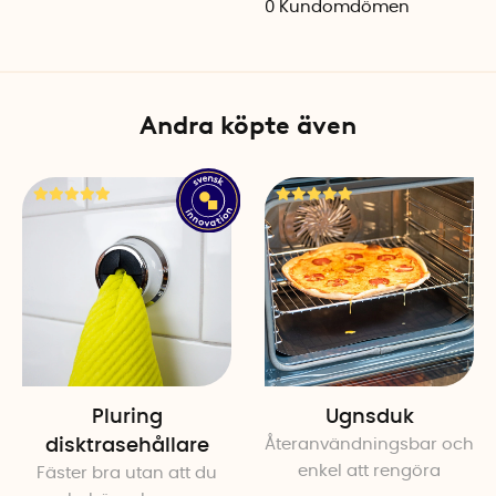
0
Kundomdömen
Material: Rostfritt stål
Färg: Matt silver
Andra köpte även
Pluring
Ugnsduk
disktrasehållare
Återanvändningsbar och
enkel att rengöra
Fäster bra utan att du