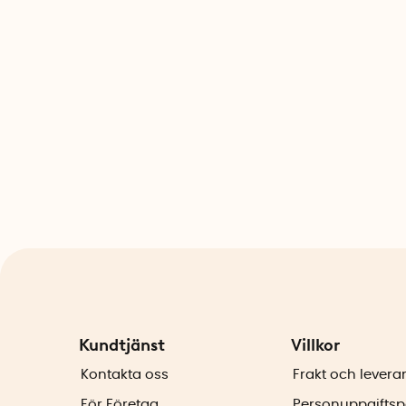
Kundtjänst
Villkor
Kontakta oss
Frakt och levera
För Företag
Personuppgiftsp