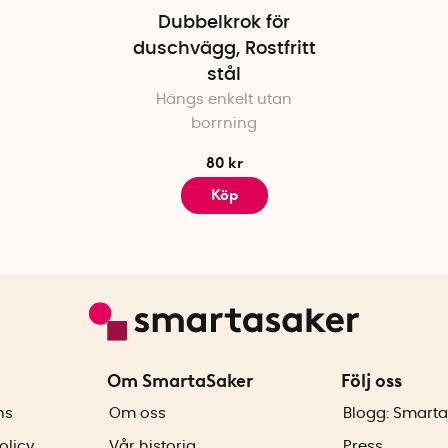
Dubbelkrok för
duschvägg, Rostfritt
stål
Hängs enkelt utan
borrning
80 kr
Köp
Om SmartaSaker
Följ oss
ns
Om oss
Blogg: Smarta
olicy
Vår historia
Press