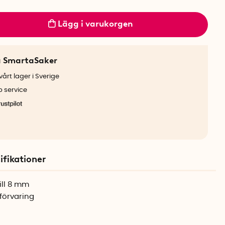
Lägg i varukorgen
a SmartaSaker
årt lager i Sverige
b service
ifikationer
ill 8 mm
förvaring