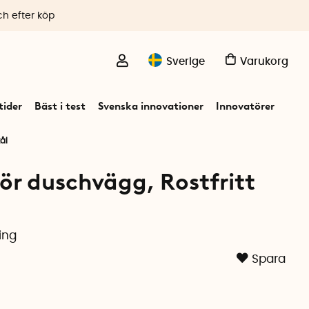
ch efter köp
Sverige
Varukorg
ider
Bäst i test
Svenska innovationer
Innovatörer
ål
ör duschvägg, Rostfritt
ing
Spara