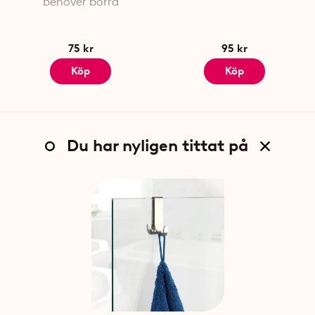
behöver borra
75 kr
95 kr
Köp
Köp
Du har nyligen tittat på