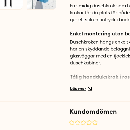
En smidig duschkrok som h
krokar får du plats för båd
ger ett stilrent intryck i ba
Enkel montering utan b
Duschkroken hängs enkelt 
har en skyddande beläggnin
glasväggar med en tjocklek u
duschkabiner.
Tålig handdukskrok i rost
Kroken är tillverkad i rostfr
miljön i duschen utan att ro
sida, så du kan hänga sak
Kundomdömen
Specifikationer
Mått: 2 x 5,5 x 7 cm (B x D x H
Passar glas: Upp till 8 mm