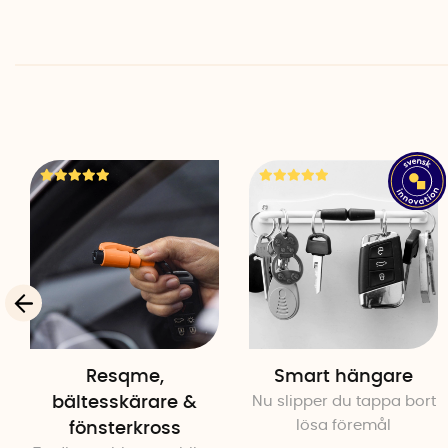
Resqme,
Smart hängare
bältesskärare &
Nu slipper du tappa bort
lösa föremål
fönsterkross