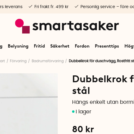
rs leverans
Fri frakt fr. 499 kr
Personlig service – före o
ng
Belysning
Fritid
Säkerhet
Fordon
Presenttips
Högt
tart
Förvaring
Badrumsförvaring
Dubbelkrok för duschvägg, Rostfritt st
Dubbelkrok f
stål
Hängs enkelt utan borrn
80
kr