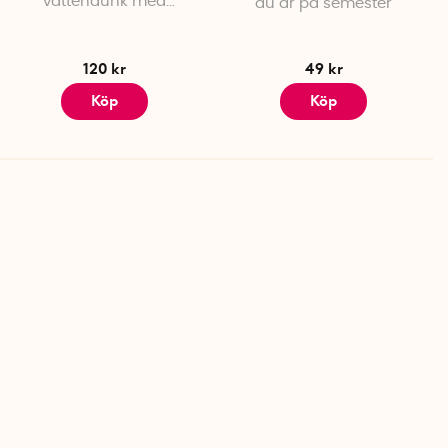
vattendunk med
du är på semester
tappkran
120 kr
49 kr
Köp
Köp