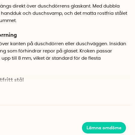
ängs direkt över duschdörrens glaskant. Med dubbla
e handduk och duschsvamp, och det matta rostfria stålet
drummet.
orrning
över kanten på duschdörren eller duschväggen. Insidan
g som förhindrar repor på glaset. Kroken passar
pp till 8 mm, vilket är standard för de flesta
fritt stål
itt stål med matt finish, ett material som tål den fuktiga
sta eller missfärgas. De två krokarmarna sitter på var sin
er både innanför och utanför duschutrymmet.
)
Lämna omdöme