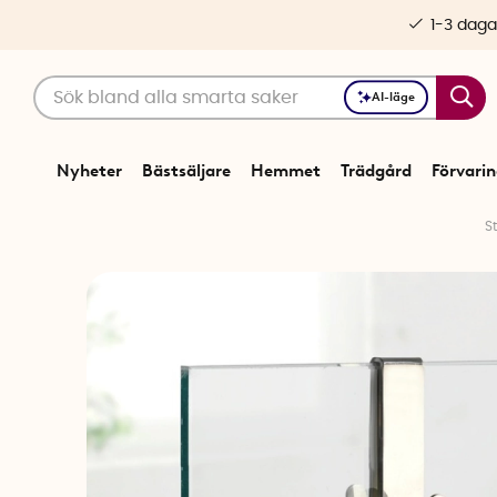
1-3 daga
AI-läge
Nyheter
Bästsäljare
Hemmet
Trädgård
Förvari
S