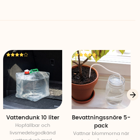
Vattendunk 10 liter
Bevattningssnöre 5-
Hopfällbar och
pack
livsmedelsgodkänd
Vattnar blommorna när