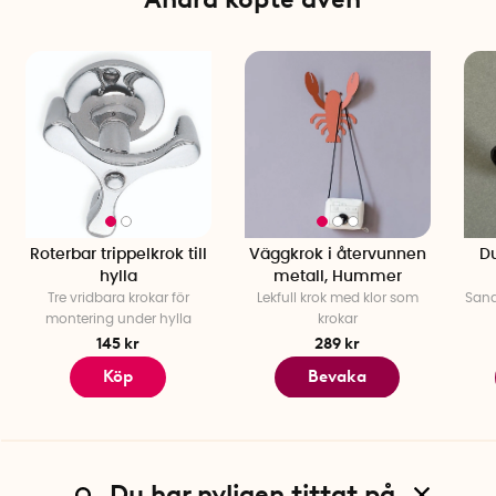
Roterbar trippelkrok till
Väggkrok i återvunnen
Du
hylla
metall, Hummer
Tre vridbara krokar för
Lekfull krok med klor som
Sand
montering under hylla
krokar
145 kr
289 kr
Köp
Bevaka
Du har nyligen tittat på