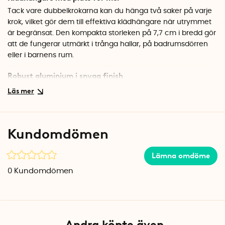
Tack vare dubbelkrokarna kan du hänga två saker på varje
krok, vilket gör dem till effektiva klädhängare när utrymmet
är begränsat. Den kompakta storleken på 7,7 cm i bredd gör
att de fungerar utmärkt i trånga hallar, på badrumsdörren
eller i barnens rum.
Robust aluminium i snygg finish
Krokarna är tillverkade i aluminium med en blank, blå
lackering som tål fukt och slitage. Det gör dem lika lämpliga
som väggkrokar i badrummet som i hallen. Montera dem
enkelt med de medföljande skruvarna.
Kundomdömen
Specifikationer
Mått: 7,7 x 4 x 3 cm (per krok)
Lämna omdöme
Material: Aluminium
0
Kundomdömen
Färg: Blå
Antal: 3 stycken
Skruvar medföljer
Andra köpte även