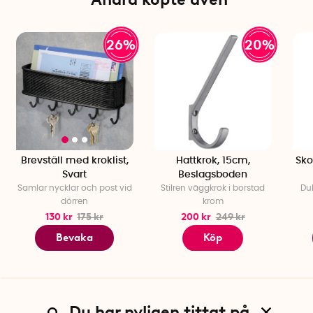
26%
20%
Brevställ med kroklist,
Hattkrok, 15cm,
Sko
Svart
Beslagsboden
Samlar nycklar och post vid
Stilren väggkrok i borstad
Du
dörren
krom
130 kr
175 kr
200 kr
249 kr
Bevaka
Köp
Du har nyligen tittat på