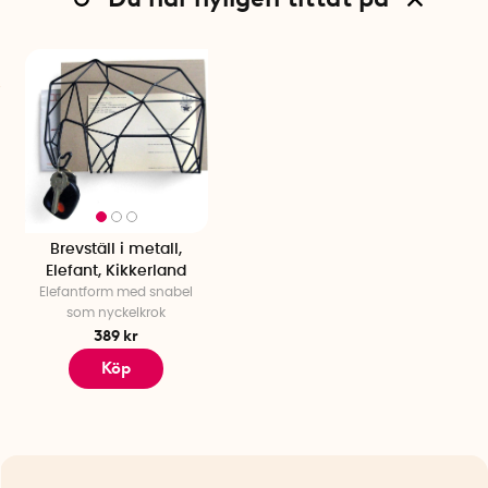
Brevställ i metall,
Elefant, Kikkerland
Elefantform med snabel
som nyckelkrok
389 kr
Köp