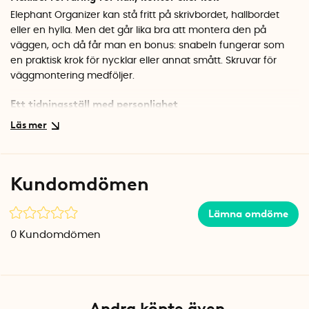
Elephant Organizer kan stå fritt på skrivbordet, hallbordet
eller en hylla. Men det går lika bra att montera den på
väggen, och då får man en bonus: snabeln fungerar som
en praktisk krok för nycklar eller annat smått. Skruvar för
väggmontering medföljer.
Ett tidningsställ med personlighet
Med måtten 20 x 9 x 15 cm rymmer dokumenthållaren det
mesta man behöver ha nära till hands utan att ta för
mycket plats. Den passar lika bra hemma som på kontoret,
och den lekfulla designen gör att förvaringen blir en del av
Kundomdömen
inredningen istället för något man vill gömma undan.
Specifikationer
Lämna omdöme
Mått: 20 x 9 x 15 cm
0
Kundomdömen
Material: Metall
Färg: Svart
Montering: Stående eller väggmonterad
Skruvar medföljer
Andra köpte även