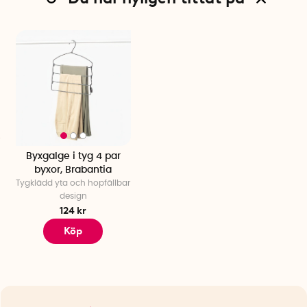
Byxgalge i tyg 4 par
byxor, Brabantia
Tygklädd yta och hopfällbar
design
124 kr
Köp