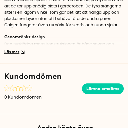
Med Brabantia Space-Saver får du ordning på byxorna utan
att de tar upp onödig plats i garderoben. De fyra stängerna
sitter i en lagom vinkel som gör det lätt att hänga upp och
plocka ner byxor utan att behöva röra de andra paren.
Galgen fungerar även utmärkt för scarfs och tunna sjalar.
Genomtänkt design
Den tygklädda metallkonstruktionen är både snygg och
praktisk. Tyget ger ett mjukt grepp som håller plaggen på
plats, samtidigt som det skyddar känsliga material från repor
och märken. När galgen inte används kan du enkelt fälla
ihop den för kompakt förvaring.
Kundomdömen
Specifikationer
Mått: 41,5 x 42,5 cm
Lämna omdöme
Material: Tygklädd metall
0
Kundomdömen
Färg: Svart/vit
Andra köpte även