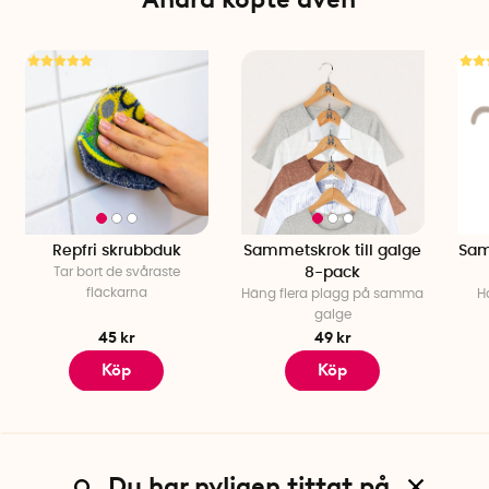
Repfri skrubbduk
Sammetskrok till galge
Sam
Tar bort de svåraste
8-pack
fläckarna
Häng flera plagg på samma
H
galge
45 kr
49 kr
Köp
Köp
Du har nyligen tittat på