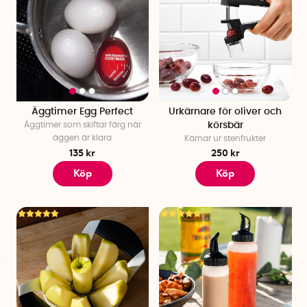
Äggtimer Egg Perfect
Urkärnare för oliver och
Äggtimer som skiftar färg när
körsbär
äggen är klara
Kärnar ur stenfrukter
135 kr
250 kr
Köp
Köp