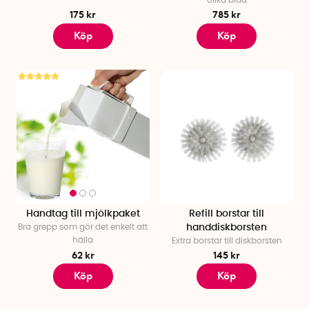
olika blad
175 kr
785 kr
Köp
Köp
Handtag till mjölkpaket
Refill borstar till
Bra grepp som gör det enkelt att
handdiskborsten
hälla
Extra borstar till diskborsten
62 kr
145 kr
Köp
Köp