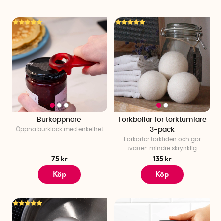
Burköppnare
Torkbollar för torktumlare
Öppna burklock med enkelhet
3-pack
Förkortar torktiden och gör
tvätten mindre skrynklig
75 kr
135 kr
Köp
Köp