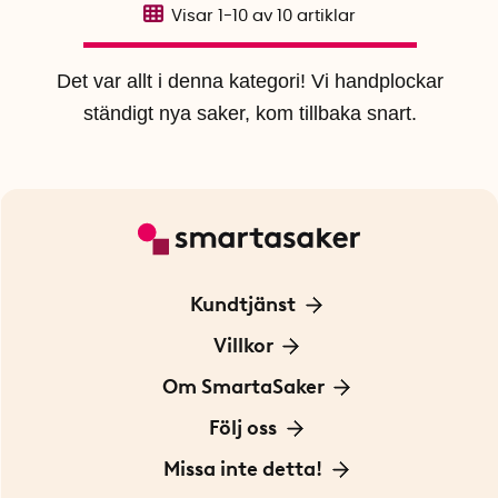
Visar
1-10
av
10
artiklar
Det var allt i denna kategori! Vi handplockar
ständigt nya saker, kom tillbaka snart.
Kundtjänst
Kontakta oss
Villkor
För Företag
Frakt och leverans
Om SmartaSaker
Personuppgiftspolicy
Om oss
Följ oss
Köpvillkor
Vår historia
Blogg: Smarta tips
Missa inte detta!
Betalning
Hållbarhet