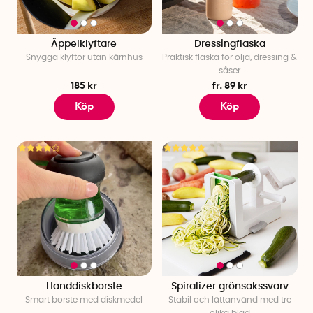
Äppelklyftare
Dressingflaska
Snygga klyftor utan kärnhus
Praktisk flaska för olja, dressing &
såser
185 kr
fr. 89 kr
Köp
Köp
Handdiskborste
Spiralizer grönsakssvarv
Smart borste med diskmedel
Stabil och lättanvänd med tre