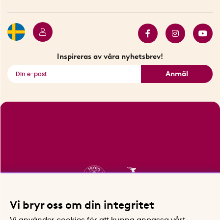
Press
Presentkort
Butiker i Stockholm
Samarbeten
Bäst i test
Innovatörer
Bästsäljare
Fyndhörnan
Inspireras av våra nyhetsbrev!
Se alla smarta saker
Anmäl
Vi bryr oss om din integritet