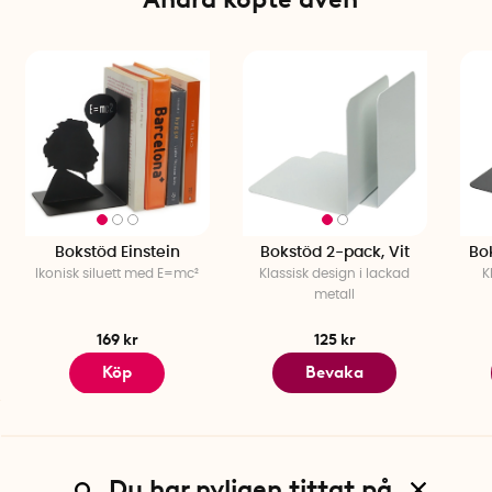
Bokstöd Einstein
Bokstöd 2-pack, Vit
Bo
Ikonisk siluett med E=mc²
Klassisk design i lackad
K
metall
169 kr
125 kr
Köp
Bevaka
Du har nyligen tittat på