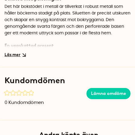
Det här bokstödet i metall är tillverkat i robust metall som
håller böckerna stadigt på plats. Siluetten är precist utskuren
och skapar en snygg kontrast mot bokryggarna. Den
genomgående svarta färgen och den perforerade basen
ger ett modernt uttryck som passar i de flesta hem.
En uppskattad present
Letar du efter en gåva till någon som älskar böcker, film eller
snygg inredning? Det här dekorativa bokstödet är ett säkert
val som kommer att uppskattas och användas. Placera det i
bokhyllan, på skrivbordet eller i ett fönster där siluetten
Kundomdömen
verkligen kommer till sin rätt.
Specifikationer
Lämna omdöme
Mått: 12 x 10 x 17 cm (höjd)
0
Kundomdömen
Material: Metall
Färg: Svart
Andra köpte även