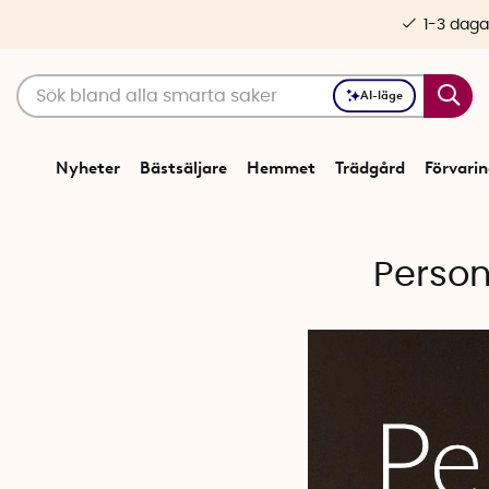
1-3 daga
AI-läge
Nyheter
Bästsäljare
Hemmet
Trädgård
Förvari
Person