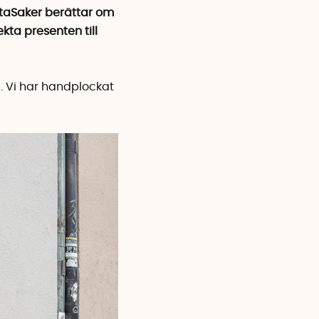
artaSaker berättar om
kta presenten till
g
. Vi har handplockat