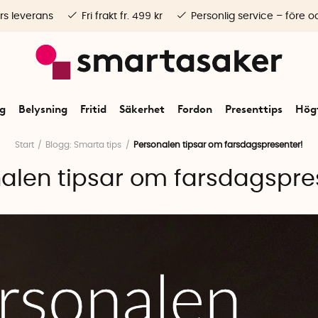
rs leverans
Fri frakt fr. 499 kr
Personlig service – före o
ng
Belysning
Fritid
Säkerhet
Fordon
Presenttips
Högt
Start
Blogg: Smarta tips
Personalen tipsar om farsdagspresenter!
alen tipsar om farsdagspre