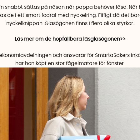
n snabbt sättas på näsan när pappa behöver läsa. När 
s de i ett smart fodral med nyckelring. Fiffigt då det ba
nyckelknippan. Glasögonen finns i flera olika styrkor.
Läs mer om de hopfällbara läsglasögonen>>
konomiavdelningen och ansvarar för SmartaSakers inköp
har hon köpt en stor
fågelmatare för fönster.