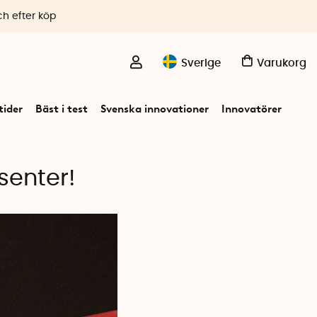
ch efter köp
Sverige
Varukorg
ider
Bäst i test
Svenska innovationer
Innovatörer
senter!