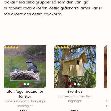
lockar flera olika grupper så som den vanliga
europiska röda ekorren, östlig gråekorre, amerikansk
röd ekorre och östlig rävekorre.
Liten fågelmatare för
Ekorrhus
fönster
Stort ekorrhus med flera
ingångar
Foderautomat för hungriga
Byg
småfåglar
rym