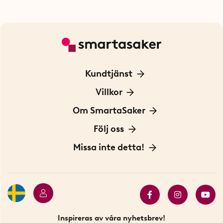
Kundtjänst
Kontakta oss
Villkor
För Företag
Frakt och leverans
Om SmartaSaker
Personuppgiftspolicy
Om oss
Följ oss
Köpvillkor
Vår historia
Blogg: Smarta tips
Missa inte detta!
Betalning
Hållbarhet
Press
Presentkort
Butiker i Stockholm
Samarbeten
Bäst i test
Innovatörer
Bästsäljare
Fyndhörnan
Inspireras av våra nyhetsbrev!