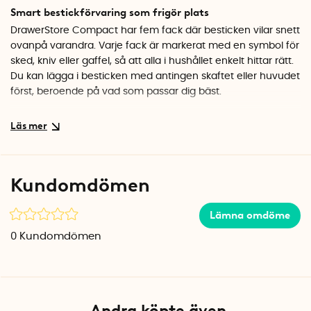
Smart bestickförvaring som frigör plats
DrawerStore Compact har fem fack där besticken vilar snett
ovanpå varandra. Varje fack är markerat med en symbol för
sked, kniv eller gaffel, så att alla i hushållet enkelt hittar rätt.
Du kan lägga i besticken med antingen skaftet eller huvudet
först, beroende på vad som passar dig bäst.
Halkfria tassar och enkel rengöring
Undersidan har halkfria tassar som håller besticklådan på
plats när du öppnar och stänger lådan. Materialet i slitstark
plast gör den enkel att torka av och hålla ren.
Kundomdömen
Specifikationer
Mått: 39,8 x 11,4 x 5,8 cm
Lämna omdöme
Antal fack: 5
0
Kundomdömen
Material: PP-plast
Färg: Grå
Andra köpte även