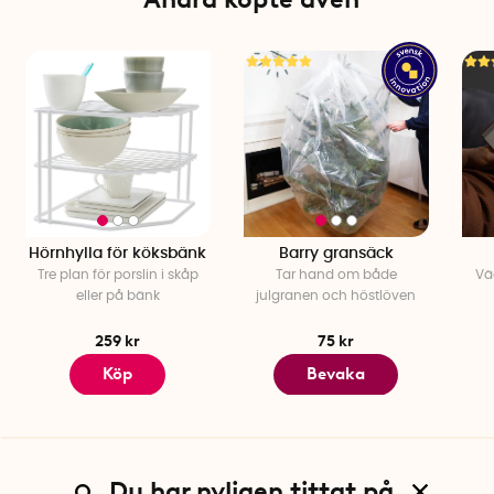
Hörnhylla för köksbänk
Barry gransäck
Tre plan för porslin i skåp
Tar hand om både
Vä
eller på bänk
julgranen och höstlöven
259 kr
75 kr
Köp
Bevaka
Du har nyligen tittat på