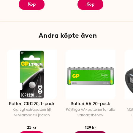
Köp
Köp
Andra köpte även
Batteri CR1220, 1-pack
Batteri AA 20-pack
Kraftigt extrabatteri till
Pålitliga AA-batterier för alla
Mät
Minilampa till jackan
vardagsbehov
1
25 kr
129 kr