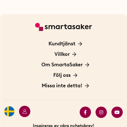
Kundtjänst
Kontakta oss
Villkor
För Företag
Frakt och leverans
Om SmartaSaker
Personuppgiftspolicy
Om oss
Följ oss
Köpvillkor
Vår historia
Blogg: Smarta tips
Missa inte detta!
Betalning
Hållbarhet
Press
Presentkort
Butiker i Stockholm
Samarbeten
Bäst i test
Innovatörer
Bästsäljare
Fyndhörnan
Inspireras av våra nyhetsbrev!