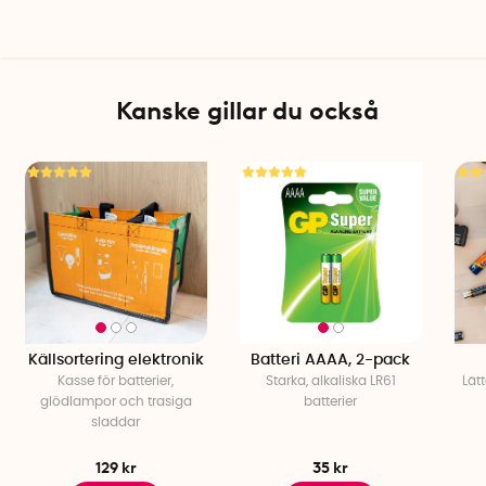
Kanske gillar du också
Källsortering elektronik
Batteri AAAA, 2-pack
Kasse för batterier,
Starka, alkaliska LR61
Lät
glödlampor och trasiga
batterier
sladdar
129 kr
35 kr