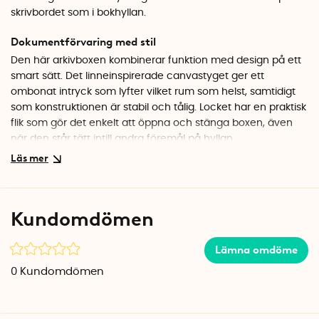
skrivbordet som i bokhyllan.
Dokumentförvaring med stil
Den här arkivboxen kombinerar funktion med design på ett
smart sätt. Det linneinspirerade canvastyget ger ett
ombonat intryck som lyfter vilket rum som helst, samtidigt
som konstruktionen är stabil och tålig. Locket har en praktisk
flik som gör det enkelt att öppna och stänga boxen, även
när den står tätt intill andra föremål på hyllan.
Håll ordning på viktiga dokument
Med 12 medföljande hängmappar kan du sortera allt från
kvitton och försäkringspapper till garantibevis och viktiga
Kundomdömen
kontrakt. Etiketthållaren på framsidan gör det lätt att märka
boxen så att du snabbt hittar rätt. Boxen ingår i Bigsos
Lämna omdöme
Canvas-serie, vilket innebär att du kan kombinera den med
andra produkter i samma stil för en enhetlig look.
0
Kundomdömen
Specifikationer
Mått: 33 x 9,5 x 24 cm (B x D x H)