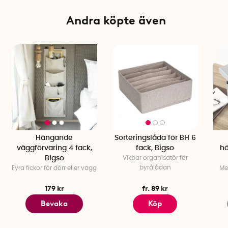
Antal mappar: 12 st hängmappar
Material: Canvas med linnelook
Andra köpte även
Finns i flera färger
Hängande
Sorteringslåda för BH 6
väggförvaring 4 fack,
fack, Bigso
h
Bigso
Vikbar organisatör för
byrålådan
Fyra fickor för dörr eller vägg
Me
179 kr
fr. 89 kr
Bevaka
Köp