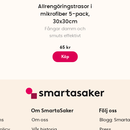
Allrengöringstrasor i
mikrofiber 5-pack,
30x30cm
Fångar damm och
smuts effektivt
65 kr
Köp
Om SmartaSaker
Följ oss
ns
Om oss
Blogg: Smarta
olicy
Vår historia
Press