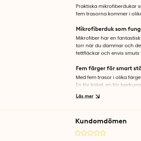
Praktiska mikrofiberdukar s
fem trasorna kommer i olik
Mikrofiberduk som funge
Mikrofiber har en fantasti
torr när du dammar och den 
fettfläckar och envis smut
Fem färger för smart st
Med fem trasor i olika färge
En för köket, en för badru
Specifikationer
Mått: 30 x 30 cm
Antal per förpackning: 5 st
Kundomdömen
Material: Mikrofiber
Tål maskintvätt
Färger: Grå, röd, mörkgrå, b