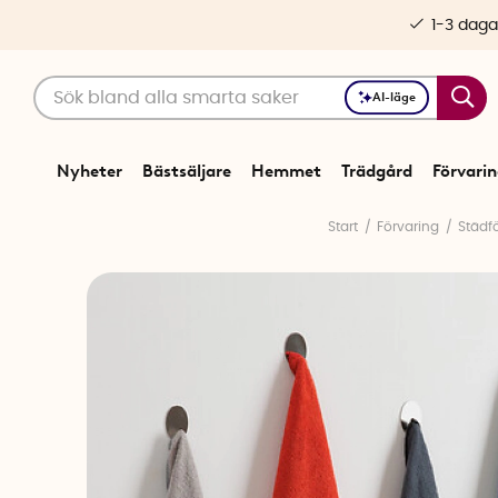
1-3 daga
AI-läge
Nyheter
Bästsäljare
Hemmet
Trädgård
Förvari
Start
Förvaring
Städf