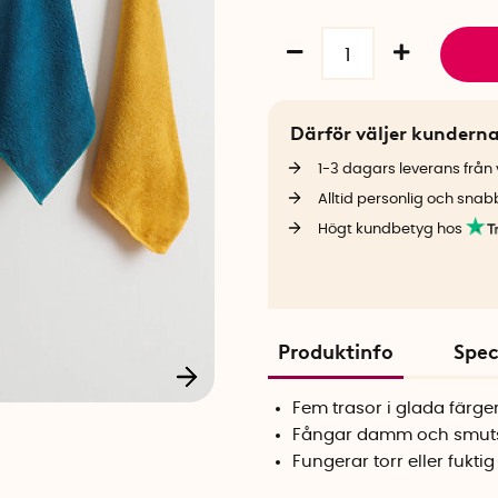
Därför väljer kundern
1-3 dagars leverans från v
Alltid personlig och snab
Högt kundbetyg hos
Produktinfo
Spec
Fem trasor i glada färge
Fångar damm och smuts 
Fungerar torr eller fuktig