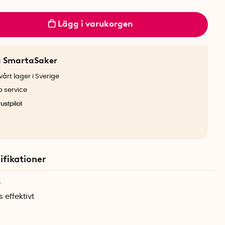
Lägg i varukorgen
a SmartaSaker
årt lager i Sverige
b service
ifikationer
r
effektivt