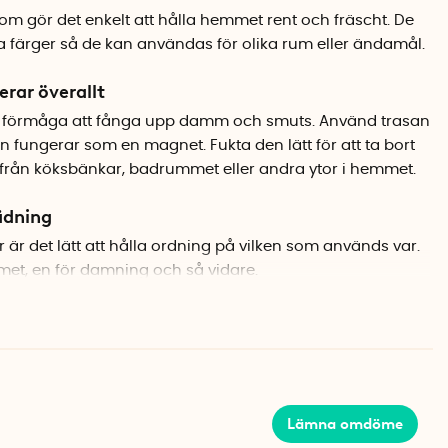
om gör det enkelt att hålla hemmet rent och fräscht. De
a färger så de kan användas för olika rum eller ändamål.
rar överallt
sk förmåga att fånga upp damm och smuts. Använd trasan
fungerar som en magnet. Fukta den lätt för att ta bort
s från köksbänkar, badrummet eller andra ytor i hemmet.
ädning
r är det lätt att hålla ordning på vilken som används var.
mmet, en för damning och så vidare.
Lämna omdöme
lågrön, gul