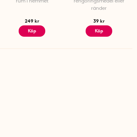
rum i hemmet
rengöringsmedel eller
ränder
249 kr
39 kr
Köp
Köp