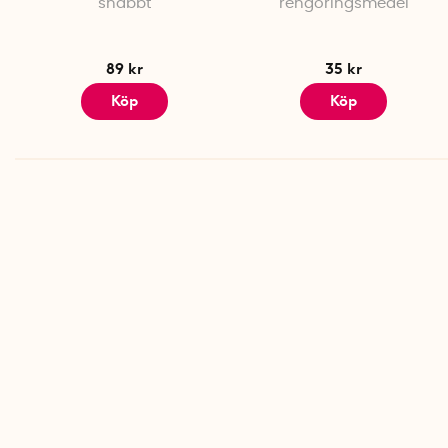
snabbt
rengöringsmedel
89 kr
35 kr
Köp
Köp