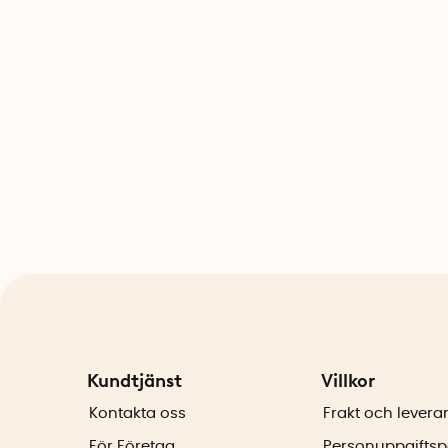
Kundtjänst
Villkor
Kontakta oss
Frakt och levera
För Företag
Personuppgiftsp