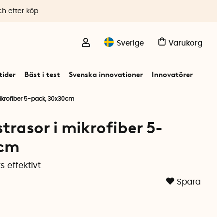
ch efter köp
Sverige
Varukorg
ider
Bäst i test
Svenska innovationer
Innovatörer
mikrofiber 5-pack, 30x30cm
trasor i mikrofiber 5-
0cm
effektivt
Spara