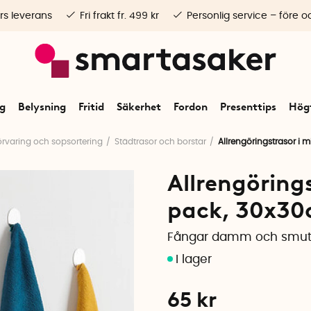
rs leverans
Fri frakt fr. 499 kr
Personlig service – före o
ng
Belysning
Fritid
Säkerhet
Fordon
Presenttips
Högt
örvaring och sopsortering
Städtrasor och borstar
Allrengöringstrasor i 
Allrengörings
pack, 30x3
Fångar damm och smuts 
65
kr