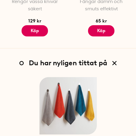
Rengör vassa knivar
Fångar damm och
säkert
smuts effektivt
129 kr
65 kr
Köp
Köp
Du har nyligen tittat på