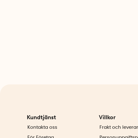
Kundtjänst
Villkor
Kontakta oss
Frakt och levera
För Företag
Personuppgiftsp