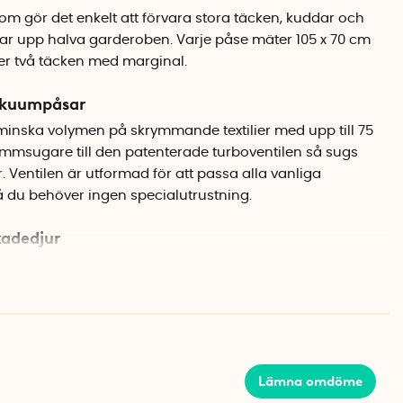
m gör det enkelt att förvara stora täcken, kuddar och
tar upp halva garderoben. Varje påse mäter 105 x 70 cm
er två täcken med marginal.
akuumpåsar
nska volymen på skrymmande textilier med upp till 75
ammsugare till den patenterade turboventilen så sugs
. Ventilen är utformad för att passa alla vanliga
u behöver ingen specialutrustning.
kadedjur
yddar vakuumpåsarna innehållet mot fukt, dålig lukt och
sförvaring av vinterjackor, extra sängkläder eller resor där
 är tillverkade i flera korslagda lager av polyeten och
starka och flexibla. De håller vakuumet länge och går att
Lämna omdöme
r i garderoben