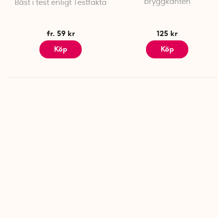
bryggkanten
Bäst i test enligt Testfakta
fr. 59 kr
125 kr
Köp
Köp