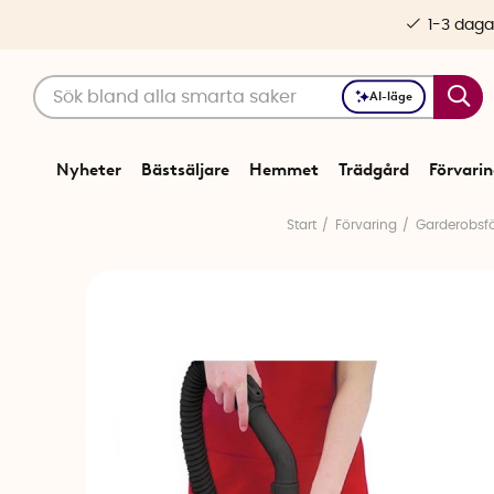
1-3 daga
AI-läge
Nyheter
Bästsäljare
Hemmet
Trädgård
Förvari
Start
Förvaring
Garderobsfö