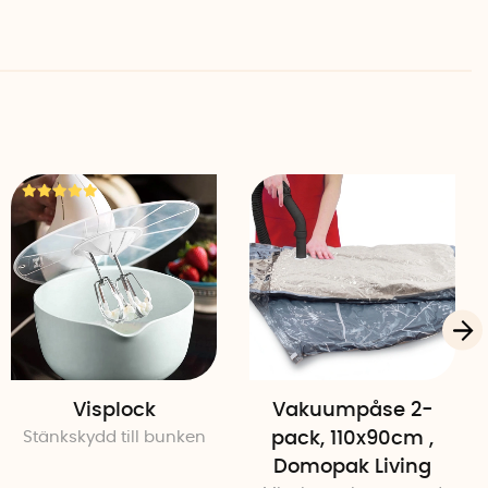
enomskinliga vakuumpåsar har dessa en stilren design i
na sidan. Andra sidan är transparent så att du enkelt
en.
n
mmor, transparent baksida
Visplock
Vakuumpåse 2-
Stänkskydd till bunken
pack, 110x90cm ,
Domopak Living