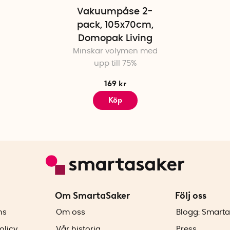
Vakuumpåse 2-
pack, 105x70cm,
Domopak Living
Minskar volymen med
upp till 75%
169 kr
Köp
Om SmartaSaker
Följ oss
ns
Om oss
Blogg: Smarta
olicy
Vår historia
Press