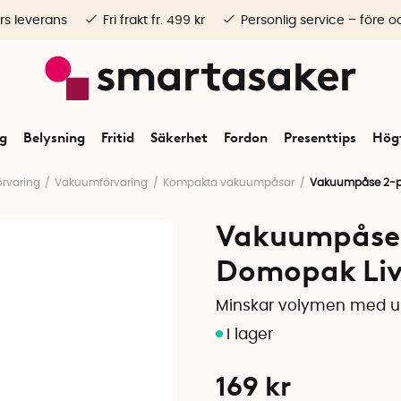
rs leverans
Fri frakt fr. 499 kr
Personlig service – före o
ng
Belysning
Fritid
Säkerhet
Fordon
Presenttips
Högt
rvaring
Vakuumförvaring
Kompakta vakuumpåsar
Vakuumpåse 2-pa
Vakuumpåse 
Domopak Liv
Minskar volymen med up
169
kr