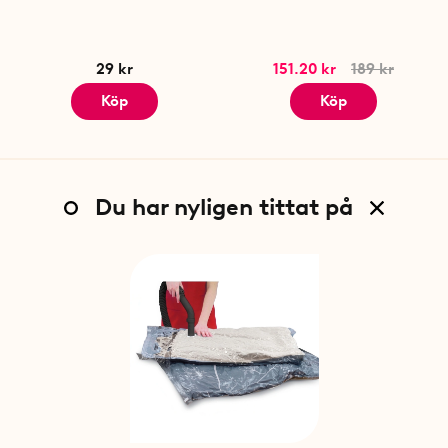
29 kr
151.20 kr
189 kr
Köp
Köp
Du har nyligen tittat på