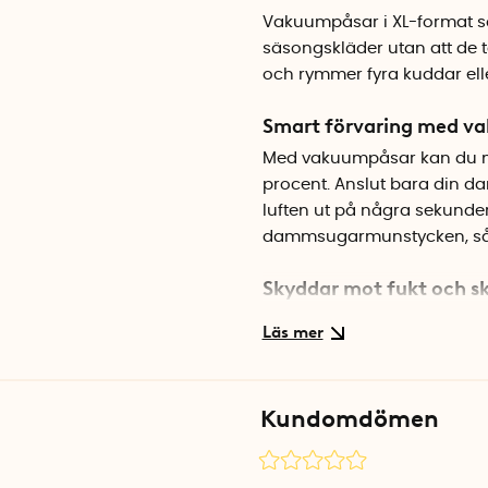
Vakuumpåsar i XL-format so
säsongskläder utan att de 
och rymmer fyra kuddar ell
Smart förvaring med v
Med vakuumpåsar kan du mi
procent. Anslut bara din d
luften ut på några sekunder
dammsugarmunstycken, så d
Skyddar mot fukt och s
Förutom att spara plats sk
insekter. Perfekt för säsong
du vill packa smart. Påsarna
nylon, vilket gör dem både 
Kundomdömen
använda om och om igen.
Snygg design som passa