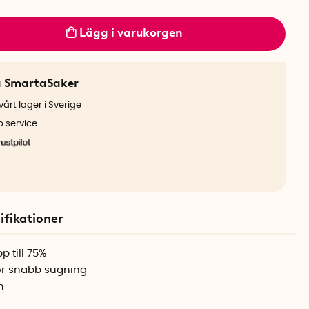
Lägg i varukorgen
a SmartaSaker
årt lager i Sverige
b service
ifikationer
 till 75%
för snabb sugning
m