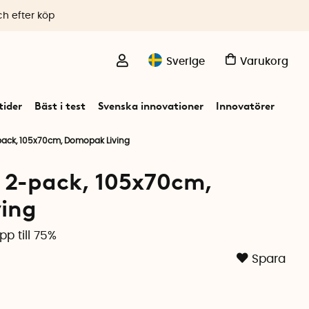
ch efter köp
Sverige
Varukorg
ider
Bäst i test
Svenska innovationer
Innovatörer
ck, 105x70cm, Domopak Living
2-pack, 105x70cm,
ing
p till 75%
Spara