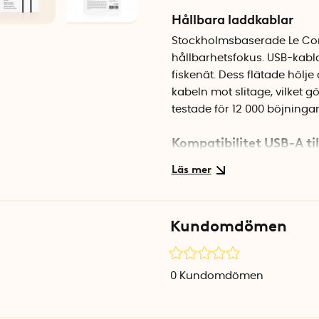
Hållbara laddkablar
Stockholmsbaserade Le Cor
hållbarhetsfokus. USB-kabla
fiskenät. Dess flätade hölje
kabeln mot slitage, vilket g
testade för 12 000 böjningar
Kompatibilitet USB-A til
- iPhone 11, 12, 13, 14 (samtl
- iPhone X, XS, XS Max, XR
- iPhone SE (samtliga gene
- iPhone 8/8 Plus, 7/7 Plus, 
Kundomdömen
- iPad, iPad Air, iPad Mini, 
- iPod Nano (7:e generatio
- iPod Touch (5:e, 6:e och 
0
Kundomdömen
Kabeln är MFI-certifierad av
kvalitets- och säkerhetssta