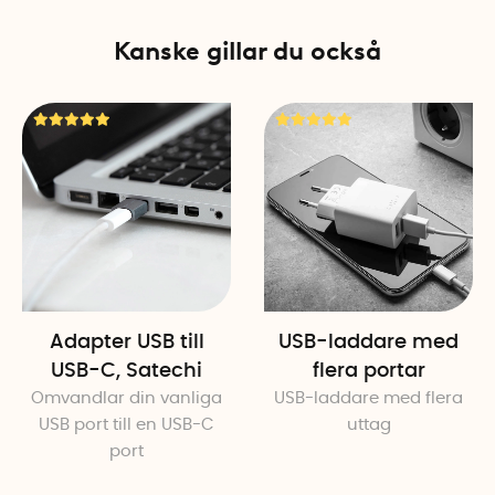
alla kompatibla enheter, ink
Kanske gillar du också
Kompatibilitet USB-C ti
För Android, iPhone, datore
Snabbladdning med 100W ef
Specifikationer
Material:
rTPE, rHDPE, metall,
Längd: 2 meter
Antal per förpackning: 1
Adapter USB till
USB-laddare med
USB-C, Satechi
flera portar
Omvandlar din vanliga
USB-laddare med flera
USB port till en USB-C
uttag
port