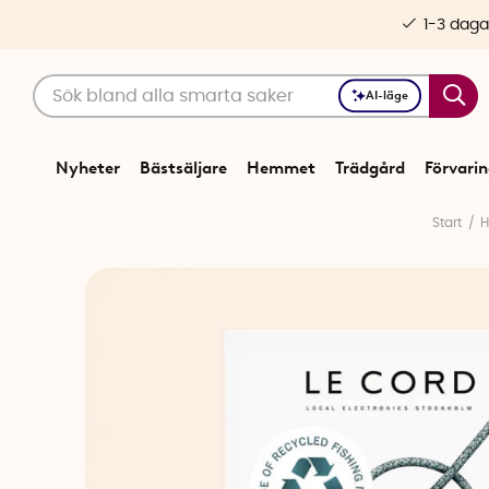
1-3 daga
AI-läge
Nyheter
Bästsäljare
Hemmet
Trädgård
Förvari
Start