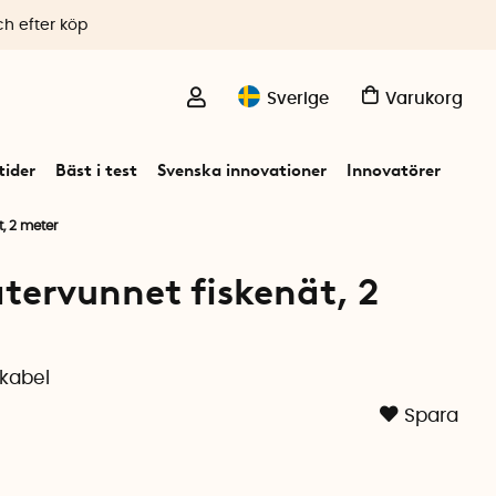
ch efter köp
Sverige
Varukorg
ider
Bäst i test
Svenska innovationer
Innovatörer
, 2 meter
återvunnet fiskenät, 2
dkabel
Spara