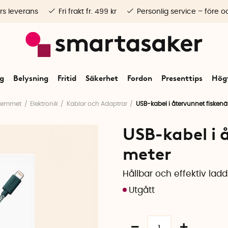
rs leverans
Fri frakt fr. 499 kr
Personlig service – före o
ng
Belysning
Fritid
Säkerhet
Fordon
Presenttips
Högt
Hemmet
Elektronik
Kablar och Adaptrar
USB-kabel i återvunnet fiskenät
USB-kabel i 
meter
Hållbar och effektiv lad