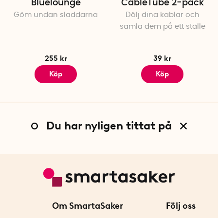
Bluelounge
CableTube 2-pack
Göm undan sladdarna
Dölj dina kablar och
samla dem på ett ställe
255 kr
39 kr
Köp
Köp
Du har nyligen tittat på
Om SmartaSaker
Följ oss