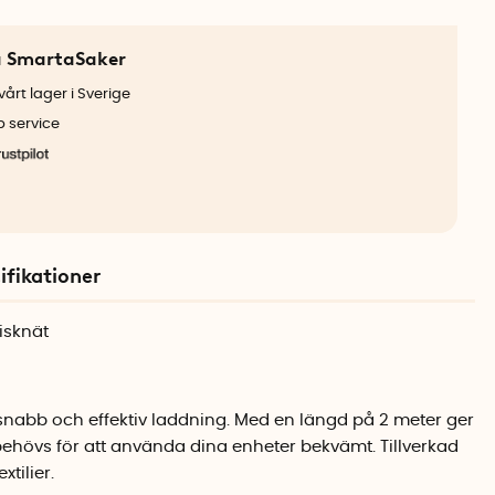
a SmartaSaker
årt lager i Sverige
b service
ifikationer
isknät
snabb och effektiv laddning. Med en längd på 2 meter ger
 behövs för att använda dina enheter bekvämt. Tillverkad
xtilier.