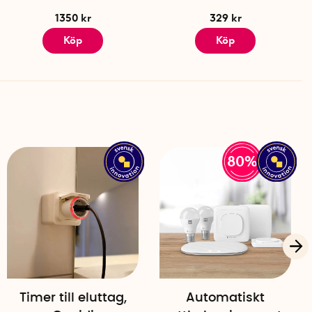
1350 kr
329 kr
Köp
Köp
80%
Timer till eluttag,
Automatiskt