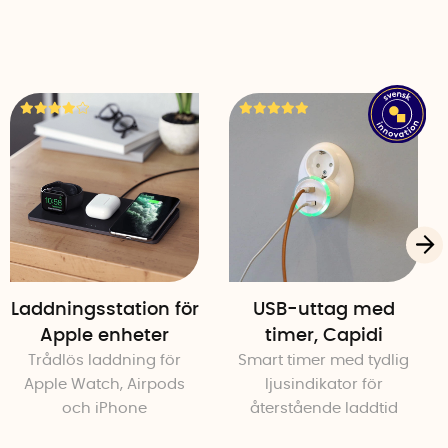
lusive alla versioner av iPhone, iPad och iPod.
ll USB-C
r, surfplattor och alla andra enheter med USB-C.
fekt.
 å
tervunnet fisknät och textilier
Laddningsstation för
USB-uttag med
Apple enheter
timer, Capidi
Trådlös laddning för
Smart timer med tydlig
Apple Watch, Airpods
ljusindikator för
och iPhone
återstående laddtid