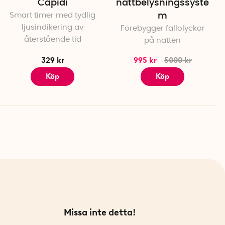
Capidi
nattbelysningssyste
Smart timer med tydlig
m
ljusindikering av
Förebygger fallolyckor
återstående tid
på natten
329 kr
995 kr
5000 kr
Köp
Köp
Missa inte detta!