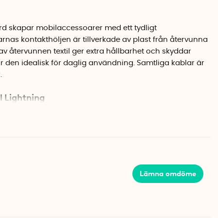
d skapar mobilaccessoarer med ett tydligt
rnas kontakthöljen är tillverkade av plast från återvunna
 av återvunnen textil ger extra hållbarhet och skyddar
ör den idealisk för daglig användning. Samtliga kablar är
.
l Lightning
iga versioner)
rationer)
6S/6S Plus, 6/6 Plus, iPhone 5S, 5C, 5
iPad Pro (alla versioner och generationer)
nen)
Lämna omdöme
7:e generationen)
 Apple, vilket innebär att den uppfyller Apples strikta
ndarder. Detta säkerställer att den fungerar perfekt med