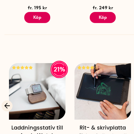
fr. 195 kr
fr. 249 kr
Köp
Köp
21%
Laddningsstativ till
Rit- & skrivplatta