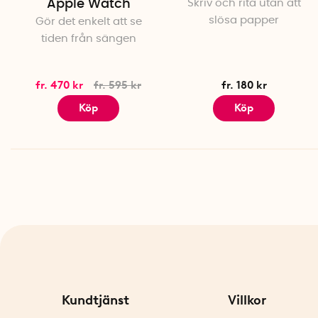
Apple Watch
Skriv och rita utan att
slösa papper
Gör det enkelt att se
tiden från sängen
fr. 470 kr
fr. 595 kr
fr. 180 kr
Köp
Köp
Kundtjänst
Villkor