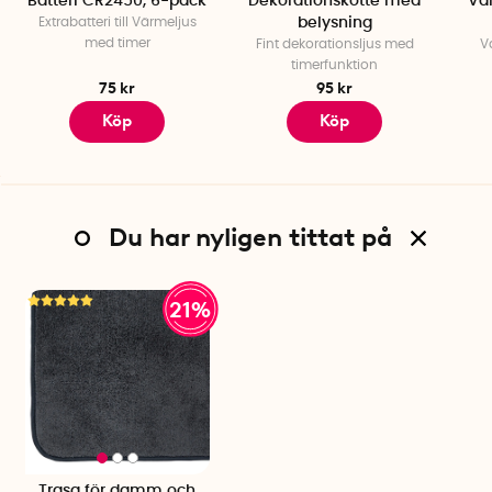
Batteri CR2450, 6-pack
Dekorationskotte med
Vä
Extrabatteri till Värmeljus
belysning
med timer
Fint dekorationsljus med
V
timerfunktion
75 kr
95 kr
Köp
Köp
Du har nyligen tittat på
21%
Trasa för damm och