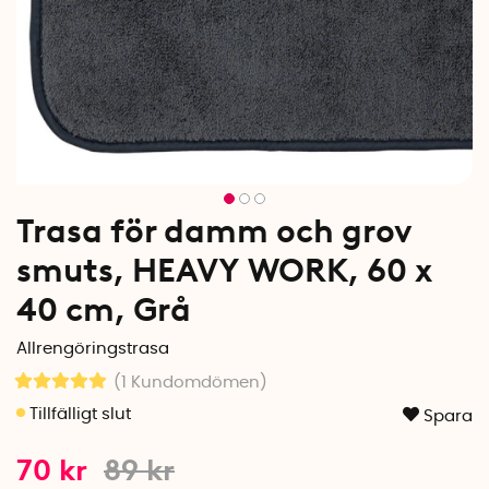
Trasa för damm och grov
smuts, HEAVY WORK, 60 x
40 cm, Grå
Allrengöringstrasa
(1
Kundomdömen
)
Spara
70
kr
89
kr