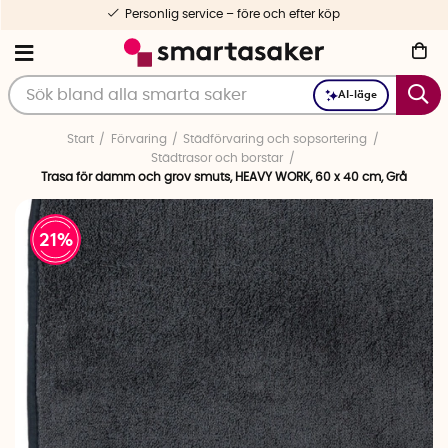
Personlig service – före och efter köp
AI-läge
Start
Förvaring
Städförvaring och sopsortering
Städtrasor och borstar
Trasa för damm och grov smuts, HEAVY WORK, 60 x 40 cm, Grå
21