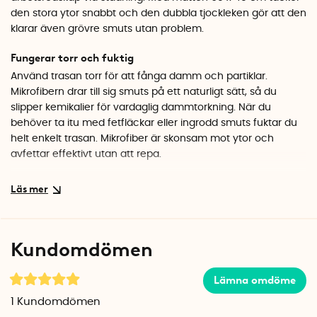
den stora ytor snabbt och den dubbla tjockleken gör att den
klarar även grövre smuts utan problem.
Fungerar torr och fuktig
Använd trasan torr för att fånga damm och partiklar.
Mikrofibern drar till sig smuts på ett naturligt sätt, så du
slipper kemikalier för vardaglig dammtorkning. När du
behöver ta itu med fetfläckar eller ingrodd smuts fuktar du
helt enkelt trasan. Mikrofiber är skonsam mot ytor och
avfettar effektivt utan att repa.
Slitstark kvalitet som håller
Tack vare den extra tjocka konstruktionen har trasan god
uppsugningsförmåga och tål att användas om och om
igen. Tvätta i 40 grader så är den redo för nästa städrunda.
Kundomdömen
En smart investering för den som städar regelbundet och vill
ha ett verktyg som håller måttet.
Lämna omdöme
Specifikationer
1
Kundomdömen
Mått: 60 x 40 cm