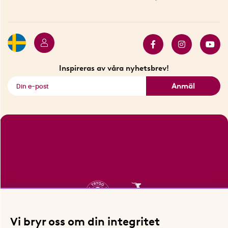
Betalning
Hållbarhet
Press
Presentkort
Butiker i Stockholm
Samarbeten
Bäst i test
Innovatörer
Bästsäljare
Fyndhörnan
Inspireras av våra nyhetsbrev!
Se alla smarta saker
Anmäl
Vi bryr oss om din integritet