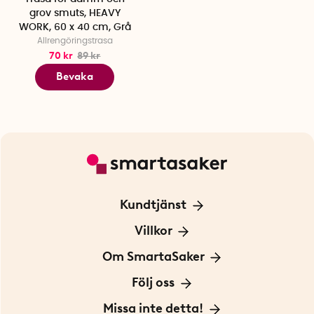
grov smuts, HEAVY
WORK, 60 x 40 cm, Grå
Allrengöringstrasa
70 kr
89 kr
Bevaka
Kundtjänst
Kontakta oss
Villkor
För Företag
Frakt och leverans
Om SmartaSaker
Personuppgiftspolicy
Om oss
Följ oss
Köpvillkor
Vår historia
Blogg: Smarta tips
Missa inte detta!