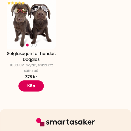
Solglasögon för hundar,
Doggles
100% UV-skydd, enkla att
sätta på
375 kr
Köp