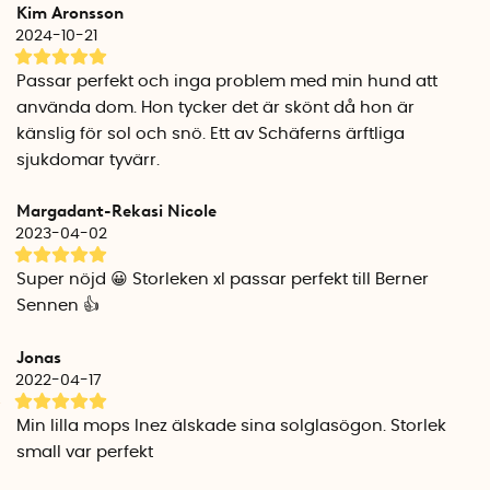
Kim Aronsson
OBS! Alla svarta glasögon har blått spegelglas.
2024-10-21
Passar perfekt och inga problem med min hund att
använda dom. Hon tycker det är skönt då hon är
känslig för sol och snö. Ett av Schäferns ärftliga
sjukdomar tyvärr.
Margadant-Rekasi Nicole
2023-04-02
Super nöjd 😀 Storleken xl passar perfekt till Berner
Sennen 👍
Jonas
2022-04-17
Min lilla mops Inez älskade sina solglasögon. Storlek
small var perfekt