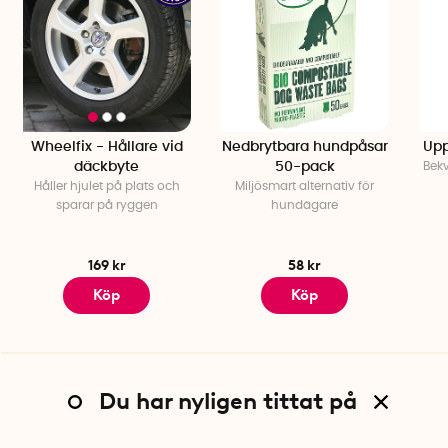
Wheelfix - Hållare vid
Nedbrytbara hundpåsar
Upp
däckbyte
50-pack
Bekv
Håller hjulet på plats och
Miljösmart alternativ för
sparar på ryggen
hundägare
169 kr
58 kr
Köp
Köp
Du har nyligen tittat på