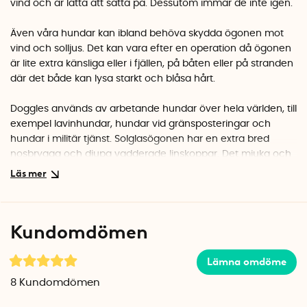
vind och är lätta att sätta på. Dessutom immar de inte igen.
Även våra hundar kan ibland behöva skydda ögonen mot
vind och solljus. Det kan vara efter en operation då ögonen
är lite extra känsliga eller i fjällen, på båten eller på stranden
där det både kan lysa starkt och blåsa hårt.
Doggles används av arbetande hundar över hela världen, till
exempel lavinhundar, hundar vid gränsposteringar och
hundar i militär tjänst. Solglasögonen har en extra bred
nosbrygga och djupa vadderade linskoppar. Det mjuka och
elastiska bandet som fästs runt huvud och haka ger bästa
komfort och passform.
Solglasögonen Doggles finns i flera storlekar:
Kundomdömen
X-small (0,5-5kg) ex Chihuahua
Small (4-12kg) ex Beagle eller Westie
Medium (9-27kg) ex Dalmatiner eller Border Collie
Lämna omdöme
Large(22-44kg) ex Labrador eller Schäfer
8
Kundomdömen
X-Large(41+kg), ex stor Rottweiler eller St. Bernard