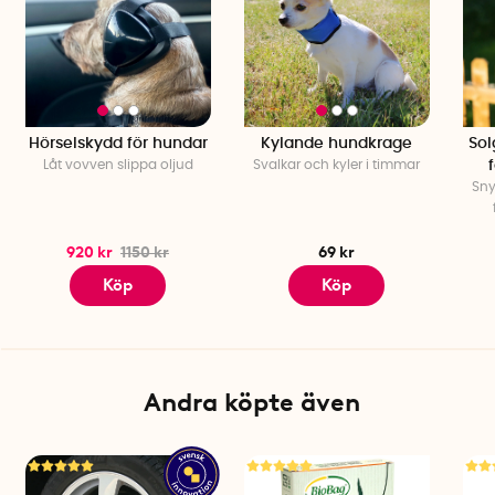
Hörselskydd för hundar
Kylande hundkrage
Sol
Låt vovven slippa oljud
Svalkar och kyler i timmar
Sny
920 kr
1150 kr
69 kr
Köp
Köp
Andra köpte även