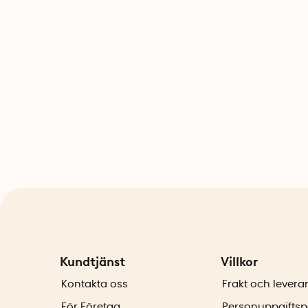
Kundtjänst
Villkor
Kontakta oss
Frakt och levera
För Företag
Personuppgiftsp