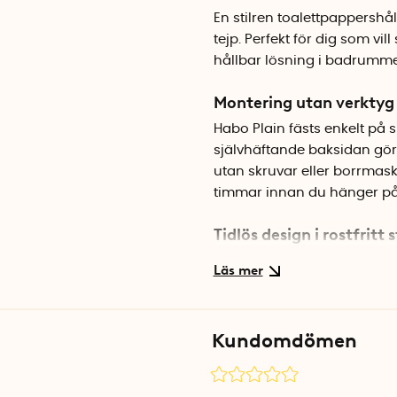
En stilren toalettpappershåll
tejp. Perfekt för dig som vi
hållbar lösning i badrumme
Montering utan verktyg
Habo Plain fästs enkelt på sl
självhäftande baksidan gör 
utan skruvar eller borrmaski
timmar innan du hänger på 
Tidlös design i rostfritt s
Den borstade ytan ger ett d
badrum. Toapappershållaren
och den lilla stoppen i änden 
Kundomdömen
Specifikationer
Mått: 12 x 11 x 4,3 cm
Material: Rostfritt stål