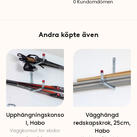
0
Kundomdömen
Färg: Silver (borstad)
Montering: Självhäftande
Andra köpte även
Upphängningskonso
Vägghängd
l, Habo
redskapskrok, 25cm,
Väggkonsol för skidor
Habo