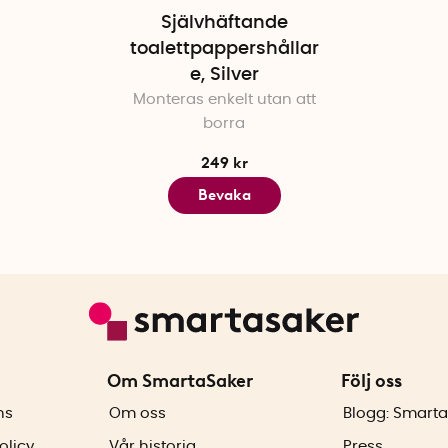
Självhäftande
toalettpappershållar
e, Silver
Monteras enkelt utan att
borra
249 kr
Bevaka
Om SmartaSaker
Följ oss
ns
Om oss
Blogg: Smarta
olicy
Vår historia
Press