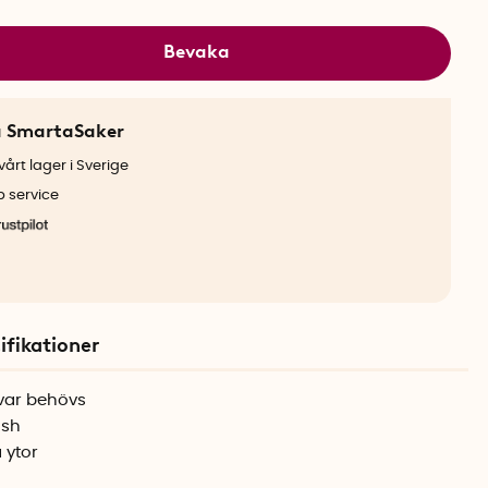
Bevaka
a SmartaSaker
årt lager i Sverige
b service
ifikationer
uvar behövs
ish
 ytor