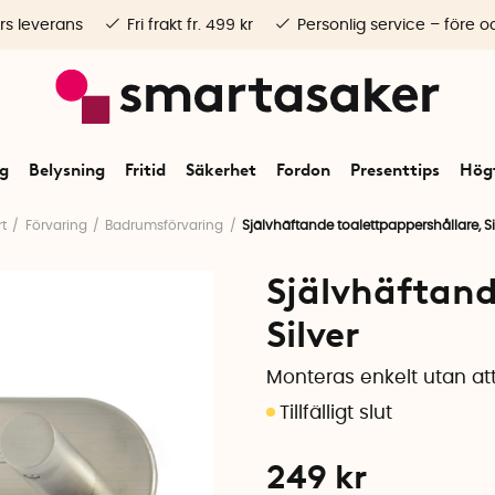
rs leverans
Fri frakt fr. 499 kr
Personlig service – före o
ng
Belysning
Fritid
Säkerhet
Fordon
Presenttips
Högt
rt
Förvaring
Badrumsförvaring
Självhäftande toalettpappershållare, Si
Självhäftand
Silver
Monteras enkelt utan att
249
kr