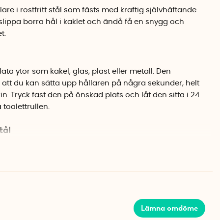
are i rostfritt stål som fästs med kraftig självhäftande
ll slippa borra hål i kaklet och ändå få en snygg och
t.
äta ytor som kakel, glas, plast eller metall. Den
att du kan sätta upp hållaren på några sekunder, helt
n. Tryck fast den på önskad plats och låt den sitta i 24
toalettrullen.
tål
iskret och modernt uttryck som passar i de flesta
 har en öppen design som gör det enkelt att byta rulle,
ser till att rullen sitter kvar på plats.
Lämna omdöme