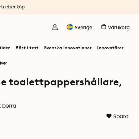
ch efter köp
Sverige
Varukorg
ider
Bäst i test
Svenska innovationer
Innovatörer
lver
e toalettpappershållare,
 borra
Spara