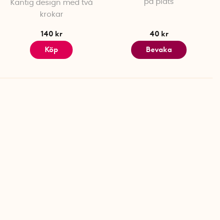
på plats
Kantig design med två
krokar
140 kr
40 kr
Köp
Bevaka