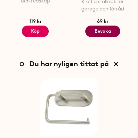
och redskap
Kraftig stålkrok för
garage och förråd
119 kr
69 kr
Köp
Bevaka
Du har nyligen tittat på