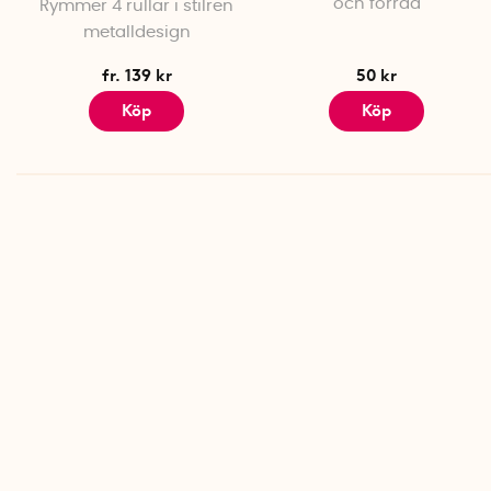
och förråd
Rymmer 4 rullar i stilren
metalldesign
fr. 139 kr
50 kr
Köp
Köp