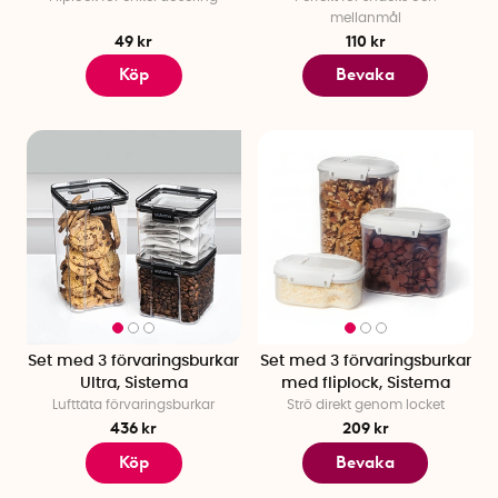
mellanmål
49 kr
110 kr
Köp
Bevaka
Set med 3 förvaringsburkar
Set med 3 förvaringsburkar
Ultra, Sistema
med fliplock, Sistema
Lufttäta förvaringsburkar
Strö direkt genom locket
436 kr
209 kr
Köp
Bevaka