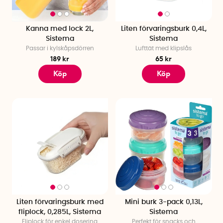
Kanna med lock 2L,
Liten förvaringsburk 0,4L,
Sistema
Sistema
Passar i kylskåpsdörren
Lufttät med klipslås
189 kr
65 kr
Köp
Köp
Liten förvaringsburk med
Mini burk 3-pack 0,13L,
fliplock, 0,285L, Sistema
Sistema
Fliplock för enkel dosering
Perfekt för snacks och