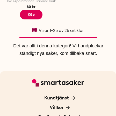
Två separata fack i samma burk
80 kr
Köp
Visar
1-25
av
25
artiklar
Det var allt i denna kategori! Vi handplockar
ständigt nya saker, kom tillbaka snart.
Kundtjänst
Kontakta oss
Villkor
För Företag