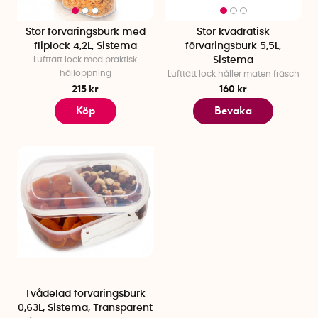
Stor förvaringsburk med
Stor kvadratisk
fliplock 4,2L, Sistema
förvaringsburk 5,5L,
Lufttätt lock med praktisk
Sistema
hällöppning
Lufttätt lock håller maten fräsch
215 kr
160 kr
Köp
Bevaka
Tvådelad förvaringsburk
0,63L, Sistema, Transparent