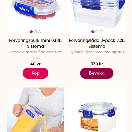
Förvaringsburk mini 0,18L,
Förvaringslåda 3-pack 2,2L,
Sistema
Sistema
Kompakt snackslåda med täta
Rymliga lådor med täta klipslås
clips
40 kr
330 kr
Köp
Bevaka