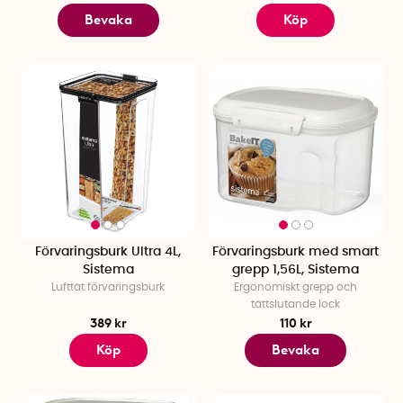
Bevaka
Köp
Förvaringsburk Ultra 4L,
Förvaringsburk med smart
Sistema
grepp 1,56L, Sistema
Lufttät förvaringsburk
Ergonomiskt grepp och
tättslutande lock
389 kr
110 kr
Köp
Bevaka