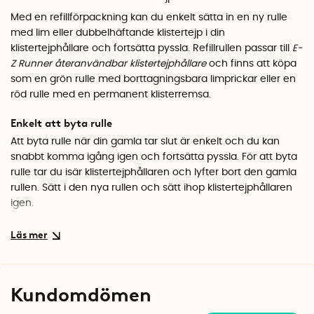
Med en refillförpackning kan du enkelt sätta in en ny rulle
med lim eller dubbelhäftande klistertejp i din
klistertejphållare och fortsätta pyssla. Refillrullen passar till
E-
Z Runner återanvändbar klistertejphållare
och finns att köpa
som en grön rulle med borttagningsbara limprickar eller en
röd rulle med en permanent klisterremsa.
Enkelt att byta rulle
Att byta rulle när din gamla tar slut är enkelt och du kan
snabbt komma igång igen och fortsätta pyssla. För att byta
rulle tar du isär klistertejphållaren och lyfter bort den gamla
rullen. Sätt i den nya rullen och sätt ihop klistertejphållaren
igen.
Permanent klisterremsa eller borttagningsbara limprickar
Refillen finns i två olika modeller. Välj mellan en röd rulle
med permanent klisterremsa och en grön rulle med
borttagningsbara limprickar.
Kundomdömen
Refill till klistertejphållare, Permanent klisterremsa