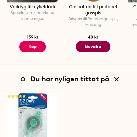
Verktyg till cykeldäck
Gaspatron till portabel
C
Spateln som underlättar
gasspis
monteringen
Drivgas till Portabel gasspis,
Mustang
cy
139 kr
40 kr
Köp
Bevaka
Du har nyligen tittat på