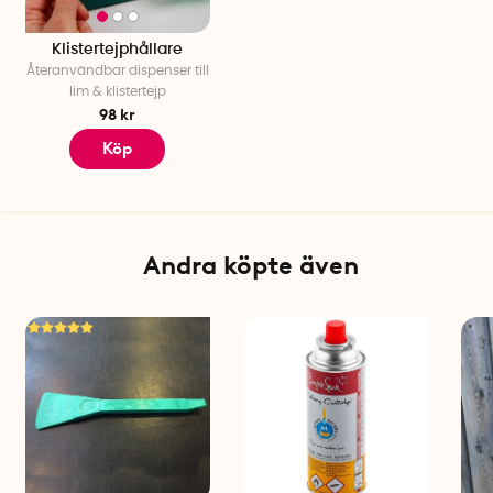
Klistertejphållare
Återanvändbar dispenser till
lim & klistertejp
98 kr
Köp
Andra köpte även