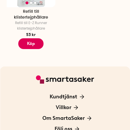
Refill till
klistertejphållare
Refill till E-Z Runner
klistertejphållare
53 kr
Köp
Kundtjänst
Kontakta oss
Villkor
För Företag
Frakt och leverans
Om SmartaSaker
Personuppgiftspolicy
Om oss
Följ oss