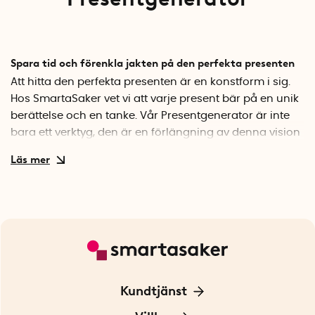
Spara tid och förenkla jakten på den perfekta presenten
Att hitta den perfekta presenten är en konstform i sig.
Hos SmartaSaker vet vi att varje present bär på en unik
berättelse och en tanke. Vår Presentgenerator är inte
bara ett verktyg, den är en förlängning av denna vision
– att göra varje gåva speciell och minnesvärd. Vårt
noggrant utvalda sortiment består av produkter som
har handplockats för deras unika egenskaper och
kvalitet. När du använder vår presentgenerator, kan du
lita på att varje förslag speglar vårt engagemang för
kvalitet och innovation.
Genom att fokusera på detaljerna, säkerställer vi att
varje present inte bara är en vara, utan en unik gåva
Kundtjänst
som berör hjärtat. Varje produkt i vårt utbud har
Kontakta oss