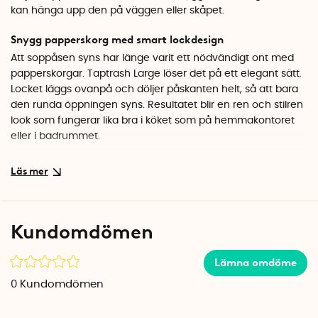
kan hänga upp den på väggen eller skåpet.
Snygg papperskorg med smart lockdesign
Att soppåsen syns har länge varit ett nödvändigt ont med
papperskorgar. Taptrash Large löser det på ett elegant sätt.
Locket läggs ovanpå och döljer påskanten helt, så att bara
den runda öppningen syns. Resultatet blir en ren och stilren
look som fungerar lika bra i köket som på hemmakontoret
eller i badrummet.
Häng upp eller ställ ner
Papperskorgen har en praktisk krok på sidan som gör att du
kan hänga upp den på väggen, i ett skåp eller på en krok.
Det frigör golvyta och gör det enklare att städa under.
Kundomdömen
Föredrar du att ha korgen stående på golvet fungerar det
förstås lika bra. Den koniska formen gör dessutom att flera
Lämna omdöme
korgar går att stapla i varandra vid förvaring.
0
Kundomdömen
Japansk kvalitet i fina färger
Taptrash kommer från det japanska märket Sceltevie och