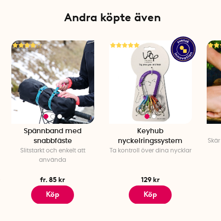
Material: Metall
Färg: Silver
Andra köpte även
Spännband med
Keyhub
snabbfäste
nyckelringssystem
Skär
Slitstarkt och enkelt att
Ta kontroll över dina nycklar
använda
fr. 85 kr
129 kr
Köp
Köp