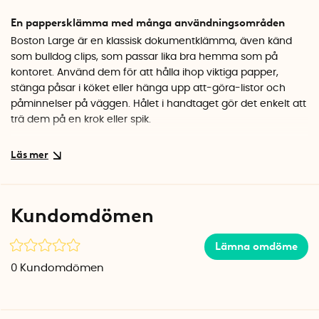
En pappersklämma med många användningsområden
Boston Large är en klassisk dokumentklämma, även känd
som bulldog clips, som passar lika bra hemma som på
kontoret. Använd dem för att hålla ihop viktiga papper,
stänga påsar i köket eller hänga upp att-göra-listor och
påminnelser på väggen. Hålet i handtaget gör det enkelt att
trä dem på en krok eller spik.
Hållbar kvalitet i metall
Klämmorna är tillverkade i solid metall med en blank
silverfinish som både ser snygg ut och håller länge. Den
robusta fjädermekanismen ger ett stadigt grepp som inte
Kundomdömen
släpper. I förpackningen får du fem stycken
pappersklämmor, så du kan hålla ordning på flera ställen
Lämna omdöme
samtidigt.
0
Kundomdömen
Specifikationer
Bredd: 5,5 cm
Antal: 5 st