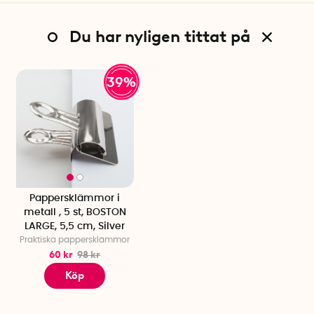
Du har nyligen tittat på
39%
Pappersklämmor i
metall , 5 st, BOSTON
LARGE, 5,5 cm, Silver
Praktiska pappersklämmor
60 kr
98 kr
Köp