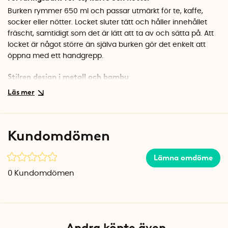
Burken rymmer 650 ml och passar utmärkt för te, kaffe,
socker eller nötter. Locket sluter tätt och håller innehållet
fräscht, samtidigt som det är lätt att ta av och sätta på. Att
locket är något större än själva burken gör det enkelt att
öppna med ett handgrepp.
Stilren design i metall och bambu
Kombinationen av matt metall och varmt bambumaterial
ger teburken ett tidlöst utseende som passar i de flesta kök.
Den kompakta storleken gör att den inte tar för stor plats på
bänken eller i skåpet.
Kundomdömen
Specifikationer
Mått: Ø 8 x 13 cm
Lämna omdöme
Volym: 650 ml
0
Kundomdömen
Material: Metall, bambu
Färg: Offwhite / Natur
Andra köpte även