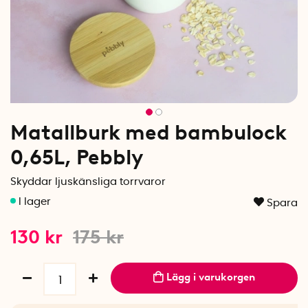
Matallburk med bambulock
0,65L, Pebbly
Skyddar ljuskänsliga torrvaror
Spara
130
kr
175
kr
Lägg i varukorgen