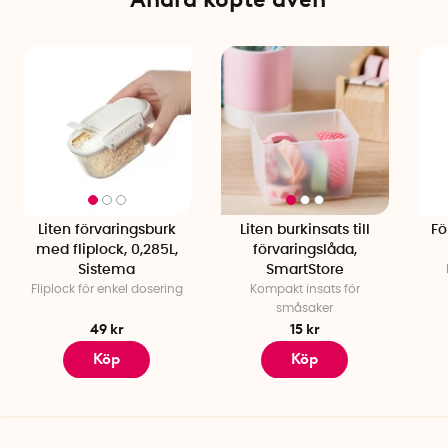
Liten förvaringsburk
Liten burkinsats till
Fö
med fliplock, 0,285L,
förvaringslåda,
Sistema
SmartStore
Fliplock för enkel dosering
Kompakt insats för
småsaker
49 kr
15 kr
Köp
Köp