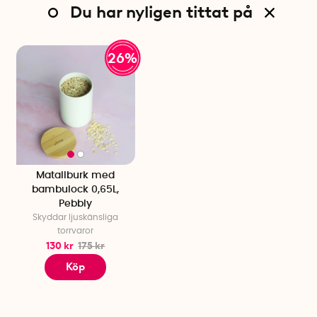
Du har nyligen tittat på
26%
Matallburk med
bambulock 0,65L,
Pebbly
Skyddar ljuskänsliga
torrvaror
130 kr
175 kr
Köp